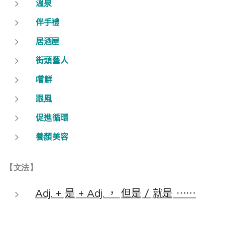
溫泉
伴手禮
居酒屋
街頭
藝人
嚐
鮮
跟風
促進
循環
養顏
美容
【
文法
】
Adj. +
是
+ Adj. ，
但是
/
就是
⋯⋯