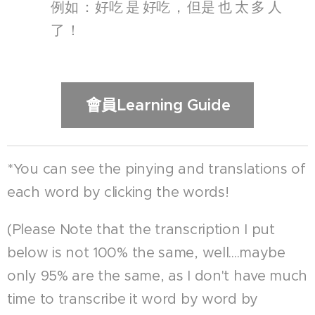
例如
：
好吃
是
好吃
，
但是
也
太
多
人
了
！
會員
Learning Guide
*You can see the pinying and translations of
each word by clicking the words!
(Please Note that the transcription I put
below is not 100% the same, well....maybe
only 95% are the same, as I don't have much
time to transcribe it word by word by