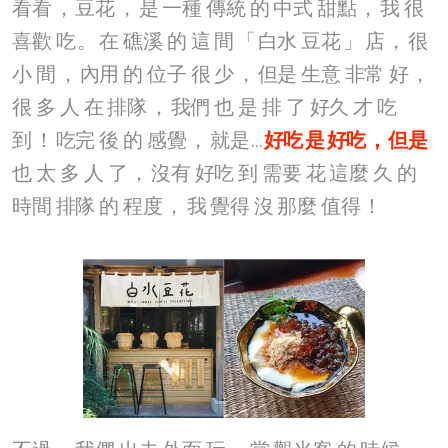
看看
，
豆花
，
是
一種
傳統
的
中式
甜點
，
我
很
喜歡
吃
。
在
礁溪
的
這
間
「
白水
豆花
」
店
，
很
小
間
，
內用
的
位子
很
少
，
但是
生意
非常
好
，
很
多
人
在
排隊
，
我們
也
是
排
了
好久
才
吃
到
！
吃完
後
的
感覺
，
就是
...
好吃
是
好吃
，
但是
也
太
多
人
了
，
沒有
好吃
到
需要
花
這麼
久
的
時間
排隊
的
程度
，
我
覺得
沒
那麼
值得
！