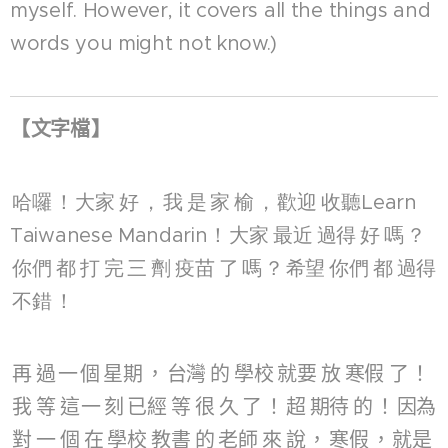
myself. However, it covers all the things and
words you might not know.)
【
文字檔
】
哈囉
！
大家
好
，
我
是
家
榆
，
歡迎
收聽
Learn
Taiwanese Mandarin！
大家
最近
過得
好
嗎
？
你們
都
打
完
三
劑
疫苗
了
嗎
？
希望
你們
都
過得
不錯
！
再
過
⼀
個
星期
，
台灣
的
學校
就要
放
寒假
了
！
我
等
這
⼀
刻
已經
等
很
久
了
！
超
期待
的
！
因為
對
一
個
在
學校
教書
的
老師
來
說
，
寒假
，
就是