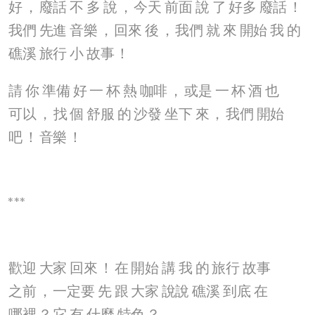
好
，
廢話
不
多
說
，
今天
前面
說
了
好多
廢話
！
我們
先進
音樂
，
回來
後
，
我們
就
來
開始
我
的
礁溪
旅行
小
故事
！
請
你
準備
好
一
杯
熱
咖啡
，
或是
一
杯
酒
也
可以
，
找
個
舒服
的
沙發
坐下
來
，
我們
開始
吧
！
音樂
！
***
歡迎
大家
回來
！
在
開始
講
我
的
旅行
故事
之前
，
一定要
先
跟
大家
說說
礁溪
到底
在
哪裡
？
它
有
什麼
特色
？