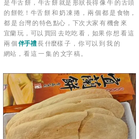
是
牛舌
餅
，
牛舌
餅
就是
形狀
長得
像
牛
的
舌頭
的
餅乾
！
牛舌
餅
和
奶
凍
捲
，
兩
個
都
是
食物
，
都
是
台灣
的
特色
點心
，
下次
大家
有
機會
來
宜蘭
玩
，
可以
買回
去
吃吃
看
，
如果
你
想
看
這
兩
個
伴手禮
長
什麼樣
子
，
你
可以
到
我
的
網站
，
看
這
一
集
的
文字
稿
。