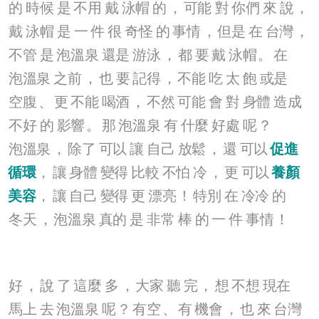
的
時候
是
不用
戴
泳帽
的
，
可能
對
你們
來
說
，
戴
泳帽
是
一
件
很
奇怪
的
事情
，
但是
在
台灣
，
不管
是
泡溫泉
還是
游泳
，
都
要
戴
泳帽
。
在
泡溫泉
之前
，
也
要
記得
，
不能
吃
太
飽
或是
空腹
、
更
不能
喝酒
，
不然
可能
會
對
身體
造成
不好
的
影響
。
那
泡溫泉
有
什麼
好處
呢
？
泡溫泉
，
除了
可以
讓
自己
放鬆
，
還
可以
促進
循環
，
讓
身體
變得
比較
不怕
冷
，
更
可以
養顏
美容
，
讓
自己
變得
更
漂亮
！
特別
在
冷冷
的
冬天
，
泡溫泉
真的
是
非常
棒
的
一
件
事情
！
好
，
說
了
這麼
多
，
大家
聽
完
，
想
不想
現在
馬上
去
泡溫泉
呢
？
有空
、
有
機會
，
也
來
台灣