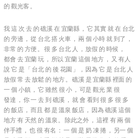
的
觀光客
。
我
這
次
去
的
礁溪
在
宜蘭縣
，
它
其實
就
在
台北
的
旁邊
，
從
台北
搭
火車
，
兩
個
小時
就
到了
，
非常
的
方便
。
很
多
台北
人
，
放假
的
時候
，
都會
去
宜蘭
玩
，
所以
宜蘭
這個
地方
，
又
有人
說
它
是
「
台北
的
後
花園
」，
因為
它
是
台北
人
放假
常
去
放鬆
的
地方
。
礁溪
是
宜蘭縣
裡面
的
一
個
小鎮
，
它
雖然
很
小
，
可是
觀光
業
很
發達
，
你
一
去
到
礁溪
，
就
會
看到
很
多
很
多
的
飯店
，
而且
都
是
溫泉
飯店
，
因為
礁溪
這個
地方
有
天然
的
溫泉
。
除此之外
，
這裡
有
兩
個
伴手禮
，
也
很
有名
：
一
個
是
奶
凍
捲
，
另一
個