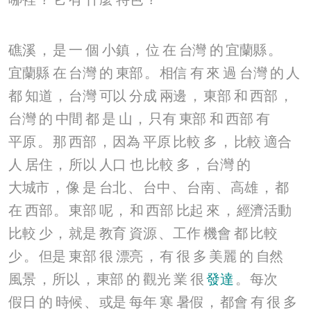
礁溪
，
是
一
個
小鎮
，
位
在
台灣
的
宜蘭縣
。
宜蘭縣
在
台灣
的
東部
。
相信
有
來
過
台灣
的
人
都
知道
，
台灣
可以
分成
兩邊
，
東部
和
西部
，
台灣
的
中間
都
是
山
，
只有
東部
和
西部
有
平原
。
那
西部
，
因為
平原
比較
多
，
比較
適合
人
居住
，
所以
人口
也
比較
多
，
台灣
的
大城市
，
像
是
台北
、
台中
、
台南
、
高雄
，
都
在
西部
。
東部
呢
，
和
西部
比起
來
，
經濟活動
比較
少
，
就是
教育
資源
、
工作
機會
都
比較
少
。
但是
東部
很
漂亮
，
有
很
多
美麗
的
自然
風景
，
所以
，
東部
的
觀光
業
很
發達
。
每次
假日
的
時候
、
或是
每年
寒
暑假
，
都會
有
很
多