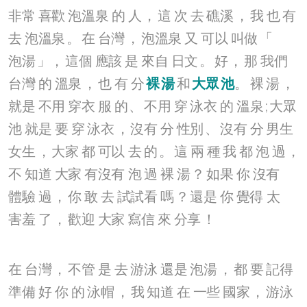
非常
喜歡
泡溫泉
的
人
，
這
次
去
礁溪
，
我
也
有
去
泡溫泉
。
在
台灣
，
泡溫泉
又
可以
叫做
「
泡湯
」，
這個
應該
是
來自
日文
。
好
，
那
我們
台灣
的
溫泉
，
也
有
分
裸
湯
和
大眾
池
。
裸
湯
，
就是
不用
穿衣
服
的
、
不用
穿
泳衣
的
溫泉
;
大眾
池
就是
要
穿
泳衣
，
沒有
分
性別
、
沒有
分
男生
女生
，
大家
都
可以
去
的
。
這
兩
種
我
都
泡
過
，
不
知道
大家
有沒有
泡
過
裸
湯
？
如果
你
沒有
體驗
過
，
你
敢
去
試試看
嗎
？
還是
你
覺得
太
害羞
了
，
歡迎
大家
寫信
來
分享
！
在
台灣
，
不管
是
去
游泳
還是
泡湯
，
都
要
記得
準備
好
你
的
泳帽
，
我
知道
在
一些
國家
，
游泳