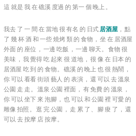
這
就是
我
在
礁溪
度過
的
第一
個
晚上
。
我去
了
一
間
在
當地
很
有名
的
日式
居酒屋
，
點
了
幾
杯
酒
和
一些
燒烤
類
的
食物
，
坐
在
居酒屋
外面
的
座位
，
一邊
吃飯
，
一邊
聊天
。
食物
很
美味
，
我
覺得
吃
起來
很
道地
，
很
像
在
日本
的
居酒屋
吃
到
的
食物
。
礁溪
的
晚上
也
很
熱鬧
，
你
可以
看看
街頭
藝人
的
表演
，
還
可以
去
溫泉
公園
走
走
。
溫泉
公園
裡面
，
有
免費
的
溫泉
，
你
可以
坐下
來
泡腳
，
也
可以
和
公園
裡
可愛
的
雕像
拍照
。
逛
完
公園
，
走
累
了
、
腳
痠
了
，
還
可以
去
按摩
店
按摩
。