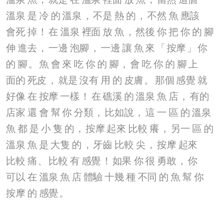
溫泉
是
冷
的
溫泉
，
不是
熱
的
，
不然
魚
應該
會死
掉
！
在
溫泉
裡面
放
魚
，
然後
你
把
你
的
腳
伸
進去
，
一邊
泡腳
，
一邊
讓
魚
來
「
按摩
」
你
的
腳
。
魚
會
來
吃
你
的
腳
，
會
吃
你
的
腳
上
面的
死皮
，
就是
沒有
用
的
皮膚
。
那個
感覺
就
好像
在
按摩
一樣
！
在
礁溪
的
溫泉
魚
店
，
有的
店家
還
會
幫
你
分類
，
比如說
，
這
一
區
的
溫泉
魚
都
是
小
隻
的
，
按摩
起來
比較
癢
，
另一
區
的
溫泉
魚
是
大隻
的
，
牙齒
比較
尖
，
按摩
起來
比較
痛
、
比較
有
感覺
！
如果
你
很
勇敢
，
你
可以
在
溫泉
魚
店
體驗
十幾
種
不同
的
魚
幫
你
按摩
的
感覺
。