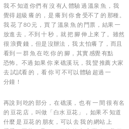
我
不
知道
你們
有
沒
有人
體驗
過
溫泉
魚
，
我
覺得
超級
癢
的
，
是
癢
到
你
會
受不了
的
那種
。
我
花
了
80
元
，
買
了
溫泉
魚
的
門票
，
結果
一
放進
去
，
不到
十
秒
，
就
把
腳
伸
上來
了
。
雖然
很
浪費
錢
，
但是
沒辦法
，
我
太
怕癢
了
，
而且
看到
一
群
魚
在
吃
你
的
腳
，
其實
感覺
有點
恐怖
。
不過
如果
你
來
礁溪
玩
，
我
蠻
推薦
大家
去
試試看
的
，
看
你
可
不可以
體驗
超過
一
分鐘
！
再說
到
吃的
部分
，
在
礁溪
，
也
有
一
間
很
有名
的
豆花
店
，
叫做
「
白水
豆花
」，
如果
不
知道
什麼
是
豆花
的
朋友
，
可以
去
我
的
網站
上