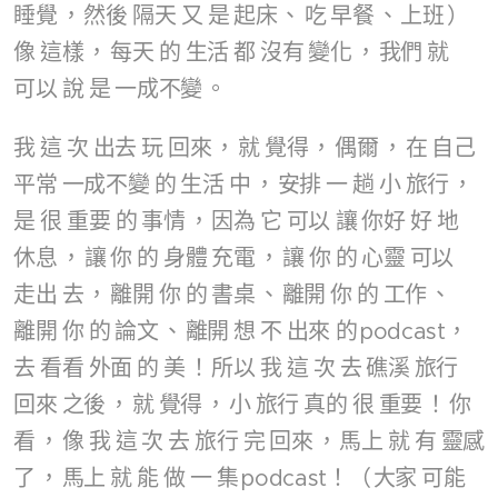
睡覺
，
然後
隔天
又
是
起床
、
吃
早餐
、
上班
）
像
這樣
，
每天
的
生活
都
沒有
變化
，
我們
就
可以
說
是
一成不變
。
我
這
次
出去
玩
回來
，
就
覺得
，
偶爾
，
在
自己
平常
一成不變
的
生活
中
，
安排
一
趟
小
旅行
，
是
很
重要
的
事情
，
因為
它
可以
讓
你好
好
地
休息
，
讓
你
的
身體
充電
，
讓
你
的
心靈
可以
走出
去
，
離開
你
的
書桌
、
離開
你
的
工作
、
離開
你
的
論文
、
離開
想
不
出來
的
podcast，
去
看看
外面
的
美
！
所以
我
這
次
去
礁溪
旅行
回來
之後
，
就
覺得
，
小
旅行
真的
很
重要
！
你
看
，
像
我
這
次
去
旅行
完
回來
，
馬上
就
有
靈感
了
，
馬上
就
能
做
一
集
podcast！（
大家
可能