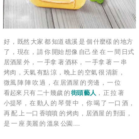
好
，
既然
大家
都
知道
礁溪
是
個
什麼樣
的
地方
了
，
現在
，
請
你
開始
想像
自己
坐
在
一
間
日式
居酒屋
外
，
一
手拿
著
酒杯
，
一
手拿
著
一
串
烤肉
，
天氣
有點
涼
，
晚上
的
空氣
很
清新
，
微風
陣
陣
吹
過
，
在
居酒屋
的
旁邊
，
一
位
看起來
只有
二十
幾歲
的
街頭
藝人
，
正
拉
著
小提琴
，
在
動人
的
琴
聲
中
，
你
喝
了
一口
酒
，
再
配
上
一口
香噴噴
的
烤肉
，
居酒屋
的
對面
，
是
一
座
美麗
的
溫泉
公園
......