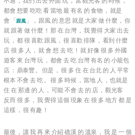
不過
，
我們
出去
外面
玩
，
當
觀光客
的
時候
，
都會
想要
吃吃
看
當地
最
有名
的
食物
，
就是
會
「
」，
跟風
的
意思
就是
大家
做
什麼
，
你
跟風
就
跟著
做
什麼
！
那
在
台灣
，
我
覺得
大家
出去
玩
，
都
很
喜歡
跟風
，
很
喜歡
排隊
，
看到
什麼
店
很
多
人
，
就
會
想
去
吃
！
就
好像
很
多
外國
遊客
來
台灣
玩
，
都會
去
吃
台灣
有名
的
小籠包
店
：
鼎泰豐
。
但是
，
很
多
住
在
台北
的
人
平常
根本
不會
去
吃
。
很
多
時候
，
當地
人
，
也就是
住
在
那邊
的
人
，
可能
不會
去
的
店
，
觀光客
反而
很
多
，
我
覺得
這個
現象
在
很
多
地方
都
是
這樣
，
很
有趣
！
最後
，
讓
我
再
來
介紹
礁溪
的
溫泉
，
我
是
一
個