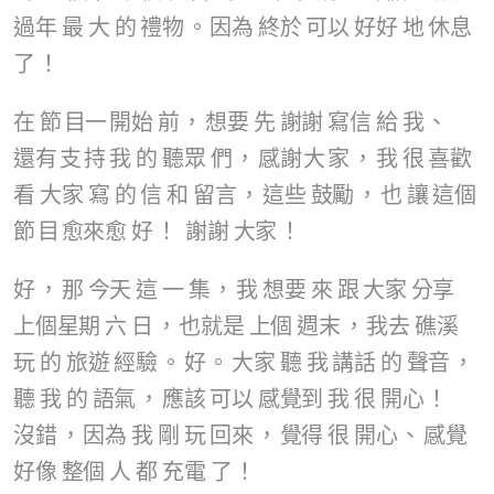
過年
最
大
的
禮物
。
因為
終於
可以
好好
地
休息
了
！
在
節
⽬⼀
開始
前
，
想要
先
謝謝
寫信
給
我
、
還有
⽀
持
我
的
聽眾
們
，
感謝
⼤
家
，
我
很
喜歡
看
大家
寫
的
信
和
留言
，
這些
鼓勵
，
也
讓
這個
節
⽬
愈來愈
好
！
謝謝
大家
！
好
，
那
今天
這
一
集
，
我
想要
來
跟
大家
分享
上個星期
六
日
，
也就是
上個
週末
，
我去
礁溪
玩
的
旅遊
經驗
。
好
。
大家
聽
我
講話
的
聲音
，
聽
我
的
語氣
，
應該
可以
感覺到
我
很
開心
！
沒錯
，
因為
我
剛
玩
回來
，
覺得
很
開心
、
感覺
好像
整個
人
都
充電
了
！