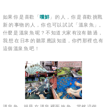
如果
你
是
喜歡
「
嚐
鮮
」
的
人
，
你
是
喜歡
挑戰
新
的
事物
的
人
，
你
也
可以
試
試
「
溫泉
魚
」。
什麼
是
溫泉
魚
呢
？
不
知道
大家
有沒有
聽
過
，
我
想
在
日本
的
聽眾
應該
知道
，
你們
那裡
也
有
這個
溫泉
魚
吧
！
溫泉
魚
，
就是
在
溫泉
裡面
放
魚
，
當然
這個