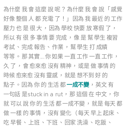
為什麼
我
會
這麼
說
呢
？
為什麼
我
會
說
「
感覺
好像
整個
人
都
充電
了
！」
因為
我
最近
的
工作
壓力
也
是
很
大
，
因為
學校
快要
放
寒假
了
，
所以
有
很
多
事情
要
完成
，
像
是
幫
學生
複習
考試
、
完成
報告
、
作業
，
幫
學生
打
成績
等等
。
那
其實
....
你
如果
一直
工作
一直
工作
，
久
了
，
會
愈來愈
沒有
精神
，
或是
做
事情
的
時候
愈來愈
沒有
靈感
，
就是
想不到
好
的
點子
。
因為
你
的
生活
都
一成不變
，
英文
有
一句話
是
stuck in a rut，
那
這個
在
中文
，
你
就
可以
說
你
的
生活
都
一成不變
，
就是
每天
都
做
一樣
的
事情
，
沒有
變化
（
每天
早上
起床
、
吃
早餐
、
上班
、
下班
、
回家
洗澡
、
吃飯
、