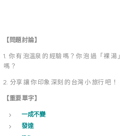
【
問題
討論
】
1.
你
有
泡溫泉
的
經驗
嗎
？
你
泡
過
「
裸
湯
」
嗎
？
2.
分享
讓
你
印象
深刻
的
台灣
小
旅行
吧
！
【
重要
單字
】
一成不變
發達