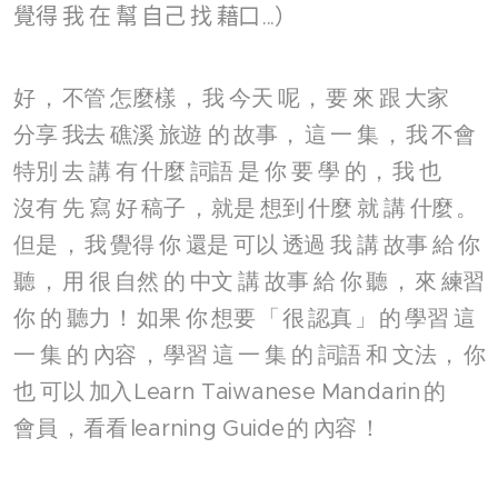
覺得
我
在
幫
自己
找
藉口
...）
好
，
不管
怎麼樣
，
我
今天
呢
，
要
來
跟
大家
分享
我去
礁溪
旅遊
的
故事
，
這
一
集
，
我
不會
特別
去
講
有
什麼
詞語
是
你
要
學
的
，
我
也
沒有
先
寫
好
稿子
，
就是
想到
什麼
就
講
什麼
。
但是
，
我
覺得
你
還是
可以
透過
我
講
故事
給
你
聽
，
用
很
自然
的
中文
講
故事
給
你
聽
，
來
練習
你
的
聽力
！
如果
你
想要
「
很
認真
」
的
學習
這
一
集
的
內容
，
學習
這
一
集
的
詞語
和
文法
，
你
也
可以
加入
Learn Taiwanese Mandarin
的
會員
，
看看
learning Guide
的
內容
！