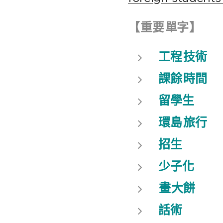
【
重要
單字
】
工程
技術
課餘
時間
留學生
環島
旅行
招生
少子化
畫
大餅
話術