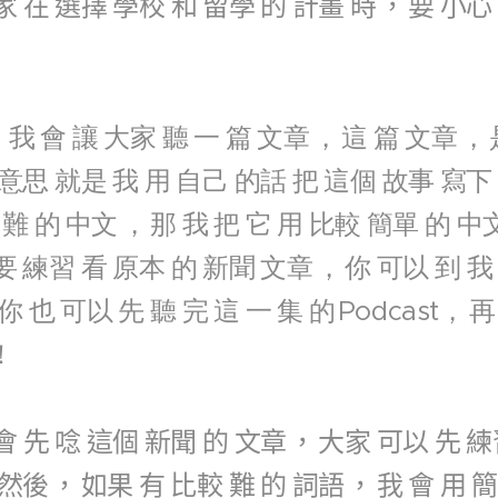
家
在
選擇
學校
和
留學
的
計畫
時
，
要
小心
，
我
會
讓
大家
聽
一
篇
文章
，
這
篇
文章
，
意思
就是
我
用
自己
的話
把
這個
故事
寫下
難
的
中文
，
那
我
把
它
用
比較
簡單
的
中
要
練習
看
原本
的
新聞
文章
，
你
可以
到
我
你
也
可以
先
聽
完
這
一
集
的
Podcast，
再
！
會
先
唸
這個
新聞
的
文章
，
大家
可以
先
練
然後
，
如果
有
比較
難
的
詞語
，
我
會
用
簡