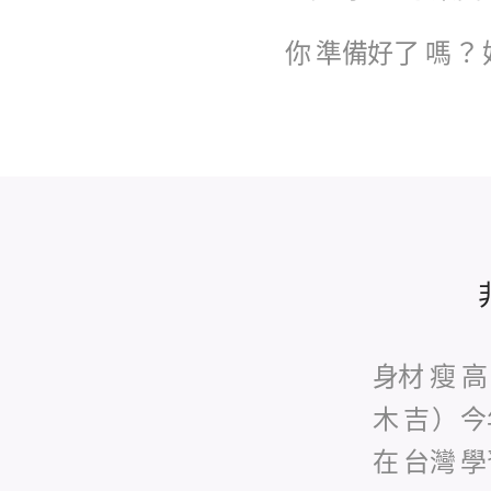
你
準備好了
嗎
？
身材
瘦
高
木
吉
）
今
在
台灣
學