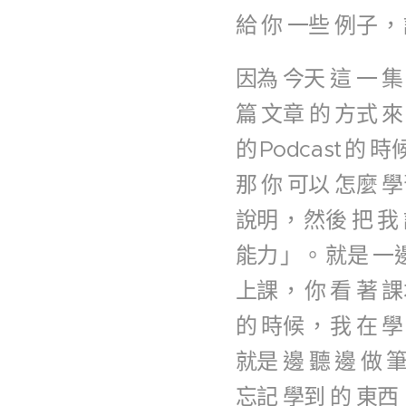
給
你
一些
例子
，
因為
今天
這
一
集
篇
文章
的
方式
來
的
Podcast
的
時
那
你
可以
怎麼
學
說明
，
然後
把
我
能力
」。
就是
一
上課
，
你
看
著
課
的
時候
，
我
在
學
就是
邊
聽
邊
做
忘記
學到
的
東西