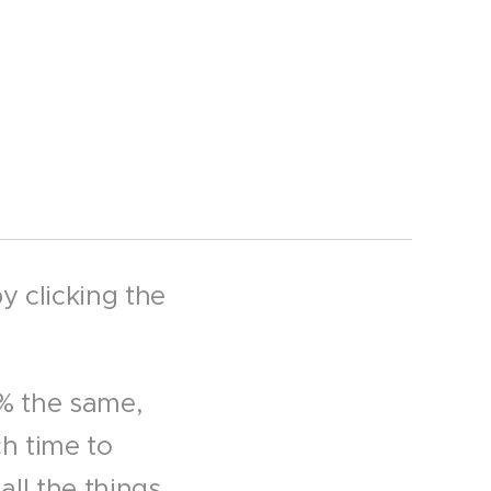
y clicking the
0% the same,
h time to
all the things