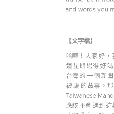
and words you m
【
文字檔
】
哈囉
！
大家
好
，
這
星期
過得
好
嗎
台灣
的
一
個
新聞
被
騙
的
故事
。
那
Taiwanese Mand
應該
不會
遇到
這