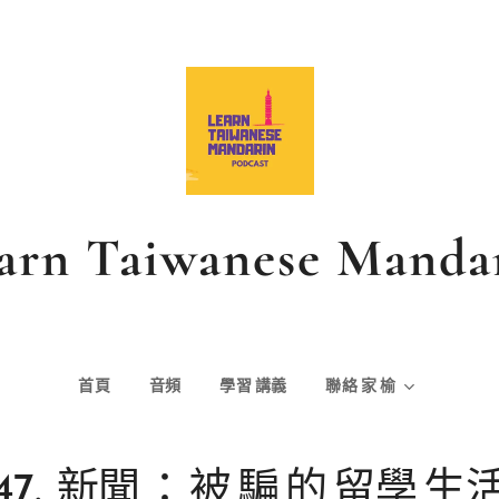
arn Taiwanese Manda
首頁
音頻
學習
講義
聯絡
家
榆
47.
新聞
：
被
騙
的
留學
生