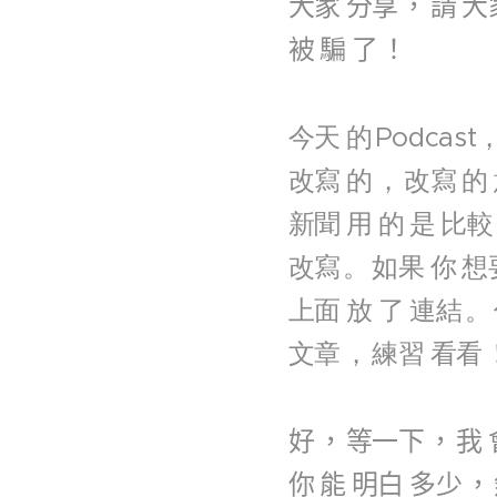
大家
分享
，
請
大
被
騙
了
！
今天
的
Podcast
改寫
的
，
改寫
的
新聞
用
的
是
比較
改寫
。
如果
你
想
上面
放
了
連結
。
文章
，
練習
看看
好
，
等一下
，
我
你
能
明白
多少
，