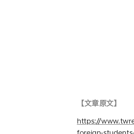
【
文章
原文
】
https://www.twre
foreign-student