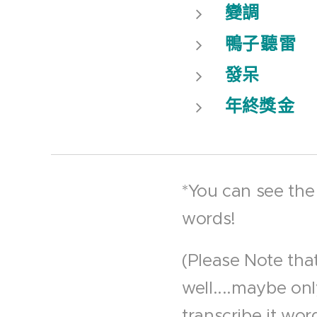
變調
鴨子
聽
雷
發呆
年終獎
金
*You can see the
words!
(Please Note that
well....maybe on
transcribe it wor