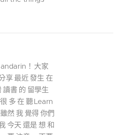
Mandarin！
大家
分享
最近
發生
在
灣
讀書
的
留學生
很
多
在
聽
Learn
雖然
我
覺得
你們
我
今天
還是
想
和