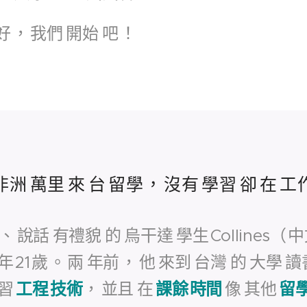
好
，
我們
開始
吧
！
非洲
萬里
來
台
留學
，
沒有
學習
卻
在
工
、
說話
有禮貌
的
烏干達
學生
Collines（
中
年
21
歲
。
兩
年前
，
他
來到
台灣
的
大學
讀
習
工程
技術
，
並且
在
課餘
時間
像
其他
留