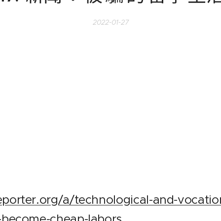
2022-01-27
porter.org/a/technological-and-vocation
s-become-cheap-labors