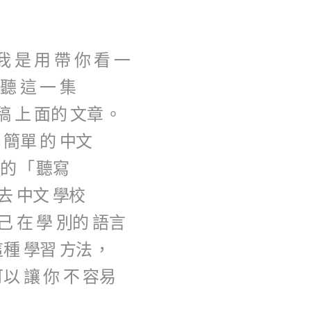
我
是
用
帶
你
看
一
聽
這
一
集
稿
上
面的
文章
。
用
簡單
的
中文
的
「
聽寫
去
中文
學校
己
在
學
別的
語言
這種
學習
方法
，
可以
讓
你
不
容易