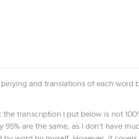
 pinying and translations of each word b
 the transcription I put below is not 10
ly 95% are the same, as I don't have muc
d by word by myself. However, it covers 