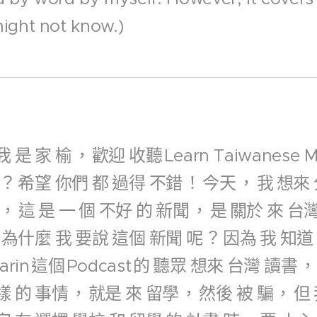
ight not know.)
我
是
家
榆
，
歡迎
收聽
Learn Taiwanese 
？
希望
你們
都
過得
不錯
！
今天
，
我
想來
，
這
是
一
個
不好
的
新聞
，
是
關於
來
台
為什麼
我
要說
這個
新聞
呢
？
因為
我
知道
arin
這個
Podcast
的
聽眾
想來
台灣
讀書
，
樣
的
事情
，
就是
來
留學
，
然後
被
騙
，
但