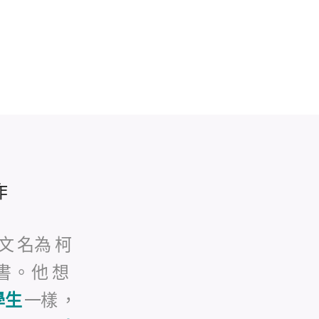
作
文
名為
柯
書
。
他
想
學生
一樣
，