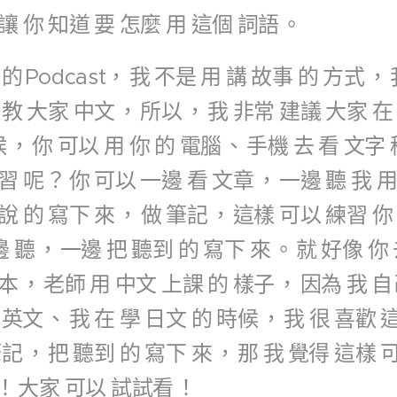
讓
你
知道
要
怎麼
用
這個
詞語
。
的
Podcast，
我
不是
用
講
故事
的
方式
，
教
大家
中文
，
所以
，
我
非常
建議
大家
在
候
，
你
可以
用
你
的
電腦
、
手機
去
看
文字
習
呢
？
你
可以
一邊
看
文章
，
一邊
聽
我
說
的
寫下
來
，
做
筆記
，
這樣
可以
練習
你
邊
聽
，
一邊
把
聽到
的
寫下
來
。
就
好像
你
本
，
老師
用
中文
上課
的
樣子
，
因為
我
自
英文
、
我
在
學
日文
的
時候
，
我
很
喜歡
筆記
，
把
聽到
的
寫下
來
，
那
我
覺得
這樣
！
大家
可以
試試看
！