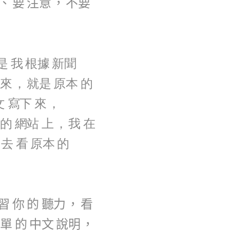
、
要
注意
，
不要
是
我
根據
新聞
來
，
就是
原本
的
文
寫下
來
，
的
網站
上
，
我
在
去
看
原本
的
習
你
的
聽力
，
看
單
的
中文
說明
，