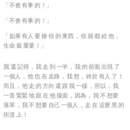
「
不會
有事
的
！」
「
不會
有事
的
！」
「
如果
有人
要
搶
你
的
東西
，
你
就
都
給
他
，
生命
最
重要
！」
我
還
記得
，
我
走
到
一半
，
我
的
前面
出現
了
一個人
，
他
也
在
走路
，
我
想
，
終於
有人
了
！
而且
，
他
走
的
方向
還
跟
我
一樣
，
所以
，
我
一直
緊緊
地
跟
在
他
後面
，
因為
，
我
不
想要
落單
，
我
不
想要
自己
一個人
，
走
在
這麼
黑
的
街道
上
！