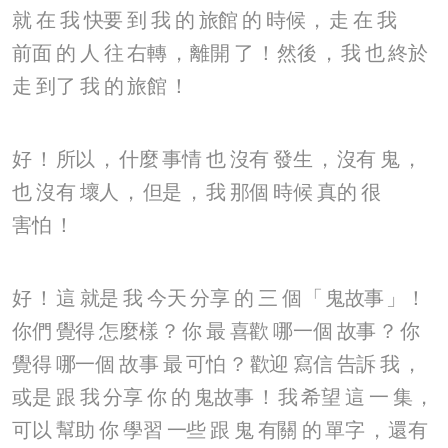
就
在
我
快要
到
我
的
旅館
的
時候
，
走
在
我
前面
的
人
往
右轉
，
離開
了
！
然後
，
我
也
終於
走
到了
我
的
旅館
！
好
！
所以
，
什麼
事情
也
沒有
發生
，
沒有
鬼
，
也
沒有
壞人
，
但是
，
我
那個
時候
真的
很
害怕
！
好
！
這
就是
我
今天
分享
的
三
個
「
鬼故事
」！
你們
覺得
怎麼樣
？
你
最
喜歡
哪一個
故事
？
你
覺得
哪一個
故事
最
可怕
？
歡迎
寫信
告訴
我
，
或是
跟
我
分享
你
的
鬼故事
！
我
希望
這
一
集
，
可以
幫助
你
學習
一些
跟
鬼
有關
的
單字
，
還有