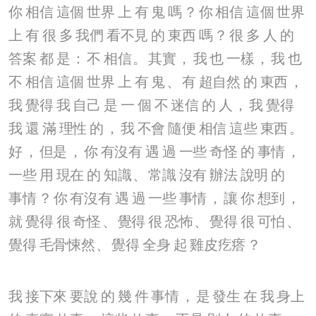
你
相信
這個
世界
上
有
鬼
嗎
？
你
相信
這個
世界
上
有
很
多
我們
看不見
的
東西
嗎
？
很
多
人
的
答案
都
是
：
不
相信
。
其實
，
我
也
一樣
，
我
也
不
相信
這個
世界
上
有
鬼
、
有
超自然
的
東西
，
我
覺得
我
自己
是
一
個
不
迷信
的
人
，
我
覺得
我
還
滿
理性
的
，
我
不會
隨便
相信
這些
東西
。
好
，
但是
，
你
有沒有
遇
過
一些
奇怪
的
事情
，
一些
用
現在
的
知識
、
常識
沒有
辦法
說明
的
事情
？
你
有沒有
遇
過
一些
事情
，
讓
你
想到
，
就
覺得
很
奇怪
、
覺得
很
恐怖
、
覺得
很
可怕
、
覺得
毛骨悚然
、
覺得
全身
起
雞皮疙瘩
？
我
接下來
要說
的
幾
件
事情
，
是
發生
在
我
身上