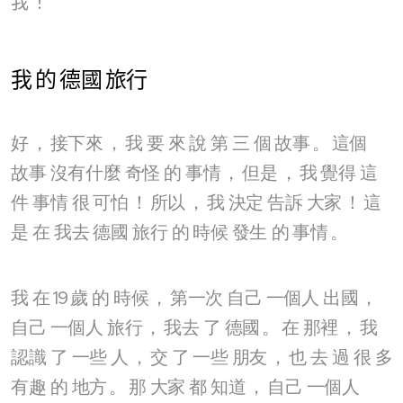
我
！
我
的
德國
旅行
好
，
接下來
，
我
要
來
說
第
三
個
故事
。
這個
故事
沒有什麼
奇怪
的
事情
，
但是
，
我
覺得
這
件
事情
很
可怕
！
所以
，
我
決定
告訴
大家
！
這
是
在
我去
德國
旅行
的
時候
發生
的
事情
。
我
在
19
歲
的
時候
，
第一次
自己
一個人
出國
，
自己
一個人
旅行
，
我去
了
德國
。
在
那裡
，
我
認識
了
一些
人
，
交
了
一些
朋友
，
也
去
過
很
多
有趣
的
地方
。
那
大家
都
知道
，
自己
一個人