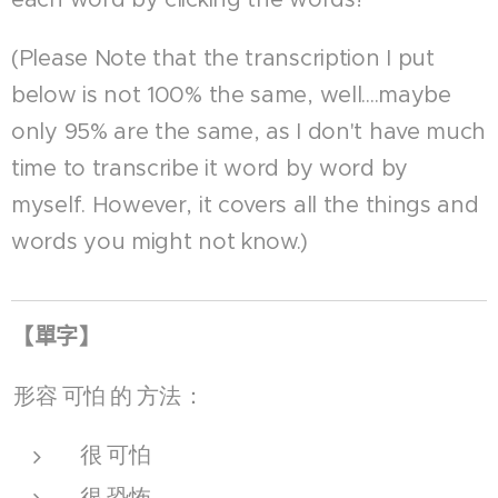
(Please Note that the transcription I put
below is not 100% the same, well....maybe
only 95% are the same, as I don't have much
time to transcribe it word by word by
myself. However, it covers all the things and
words you might not know.)
【
單字
】
形容
可怕
的
方法
：
很
可怕
很
恐怖