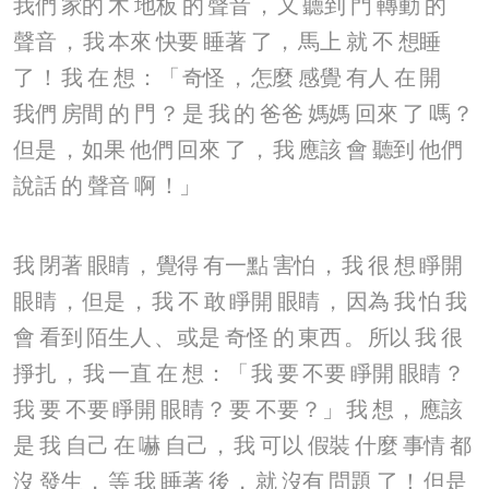
我們
家的
木
地板
的
聲音
，
又
聽到
門
轉動
的
聲音
，
我
本來
快要
睡著
了
，
馬上
就
不
想睡
了
！
我
在
想
：「
奇怪
，
怎麼
感覺
有人
在
開
我們
房間
的
門
？
是
我
的
爸爸
媽媽
回來
了
嗎
？
但是
，
如果
他們
回來
了
，
我
應該
會
聽到
他們
說話
的
聲音
啊
！」
我
閉著
眼睛
，
覺得
有一點
害怕
，
我
很
想
睜開
眼睛
，
但是
，
我
不
敢
睜開
眼睛
，
因為
我
怕
我
會
看到
陌生人
、
或是
奇怪
的
東西
。
所以
我
很
掙扎
，
我
一直
在
想
：「
我
要
不要
睜開
眼睛
？
我
要
不要
睜開
眼睛
？
要
不要
？」
我
想
，
應該
是
我
自己
在
嚇
自己
，
我
可以
假裝
什麼
事情
都
沒
發生
，
等
我
睡著
後
，
就
沒有
問題
了
！
但是