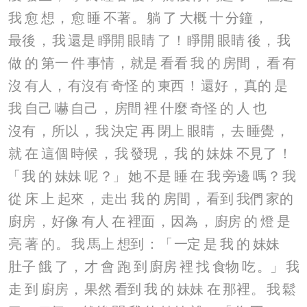
我
愈
想
，
愈
睡
不著
。
躺
了
大概
十
分鐘
，
最後
，
我
還是
睜開
眼睛
了
！
睜開
眼睛
後
，
我
做
的
第一
件
事情
，
就是
看看
我
的
房間
，
看
有
沒
有人
，
有沒有
奇怪
的
東西
！
還好
，
真的
是
我
自己
嚇
自己
，
房間
裡
什麼
奇怪
的
人
也
沒有
，
所以
，
我
決定
再
閉上
眼睛
，
去
睡覺
，
就
在
這個
時候
，
我
發現
，
我
的
妹妹
不見了
！
「
我
的
妹妹
呢
？」
她
不是
睡
在
我
旁邊
嗎
？
我
從
床
上
起來
，
走出
我
的
房間
，
看到
我們
家的
廚房
，
好像
有人
在
裡面
，
因為
，
廚房
的
燈
是
亮
著
的
。
我
馬上
想到
：「
一定
是
我
的
妹妹
肚子
餓
了
，
才
會
跑
到
廚房
裡
找
食物
吃
。」
我
走
到
廚房
，
果然
看到
我
的
妹妹
在
那裡
。
我
鬆