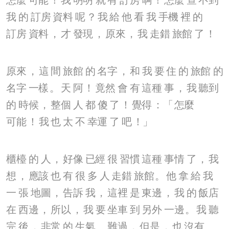
怎麼
可能
！
我
明明
就
有
訂房
啊
！
怎麼
查
不到
我
的
訂房
資料
呢
？
我
給
他
看
我
手機
裡
的
訂房
資料
，
才
發現
，
原來
，
我
走錯
旅館
了
！
原來
，
這
間
旅館
的
名字
，
和
我
要
住
的
旅館
的
名字
一樣
。
天
阿
！
竟然
會
有
這種
事
，
我
聽到
的
時候
，
整個
人
都
傻
了
！
覺得
：「
怎麼
可能
！
我
也
太
不
幸運
了
吧
！」
櫃檯
的
人
，
好像
已經
很
習慣
這種
事情
了
，
我
想
，
應該
也
有
很
多
人
走錯
旅館
。
他
拿
給
我
一
張
地圖
，
告訴
我
，
這裡
是
東邊
，
我
的
飯店
在
西邊
，
所以
，
我
要
坐車
到
另外
一邊
。
我
聽
完
後
，
非常
的
生氣
、
難過
，
但是
，
也
沒有