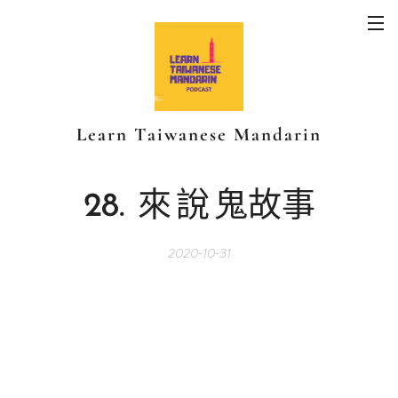
Learn Taiwanese Mandarin
28.
來
說
鬼故事
2020-10-31