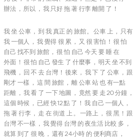
辦法
，
所以
，
我
只好
拖
著
行李
離開
了
！
我
坐
公車
，
到
我
真正
的
旅館
。
公車
上
，
只有
我
一個人
，
我
覺得
很
累
，
又
很
害怕
！
很
怕
自己
找不到
旅館
，
很
怕
自己
今天
要
睡
在
外面
！
很
怕
自己
發生
了
什麼事
，
明天
坐
不到
飛機
，
回
不
去
台灣
！
後來
，
我
下
了
公車
，
跟
剛才
一樣
，
這
間
旅館
，
離
公車
站
也
有一點
距離
，
我
看
了
一下
地圖
，
竟然
要
走
20
分鐘
，
這個
時候
，
已經
快
12
點
了
！
我
自己
一個人
，
拖
著
行李
，
走
在
街道
上
。
一路上
，
很
黑
！
跟
台灣
不一樣
，
我
覺得
台灣
的
夜生活
比較
多
，
就算
到了
很
晚
，
還有
24
小時
的
便利商店
，