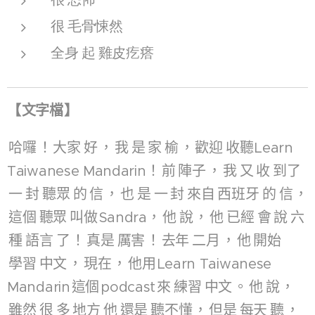
很
毛骨悚然
全身
起
雞皮疙瘩
【
文字檔
】
哈囉
！
大家
好
，
我
是
家
榆
，
歡迎
收聽
Learn
Taiwanese Mandarin！
前
陣子
，
我
又
收
到了
一
封
聽眾
的
信
，
也
是
一
封
來自
西班牙
的
信
，
這個
聽眾
叫做
Sandra，
他
說
，
他
已經
會
說
六
種
語言
了
！
真是
厲害
！
去年
二月
，
他
開始
學習
中文
，
現在
，
他用
Learn Taiwanese
Mandarin
這個
podcast
來
練習
中文
。
他
說
，
雖然
很
多
地方
他
還是
聽不懂
，
但是
每天
聽
，