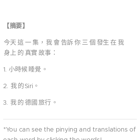
【
摘要
】
今天
這
一
集
，
我
會
告訴
你
三
個
發生
在
我
身上
的
真實
故事
：
1.
小時候
睡覺
。
2.
我
的
Siri。
3.
我
的
德國
旅行
。
*You can see the pinying and translations of
each word by clicking the words!