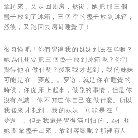
拿起
來
，
又
走
回
廚房
，
然後
，
她
把
那
三
個
盤子
放
到了
冰箱
，
三
個
空
的
盤子
放
到
冰箱
，
然後
，
又
跑
回去
房間
睡覺
了
！
很
奇怪
吧
！
你們
覺得
我
的
妹妹
到底
在
幹嘛
？
她
為什麼
要
把
三
個
盤子
放
到
冰箱
呢
？
你們
覺得
他
在
做
什麼
？
後來
我
才
想到
，
我
的
妹妹
可能
是
在
「
夢遊
」。
夢遊
，
就是
你
在
睡覺
的
時候
，
你
從
床
上
起來
，
做
別的
事情
，
但是
你
沒有
意識
，
你
不
知道
你
自己
在
做
什麼
。
所以
我
後來
才
想到
，
我
的
妹妹
，
可能
是
在
「
夢遊
」。
但是
我
還是
覺得
滿
可怕
的
，
為什麼
她
要
拿
盤子
出來
，
放
到
客廳
呢
？
那裡
有人