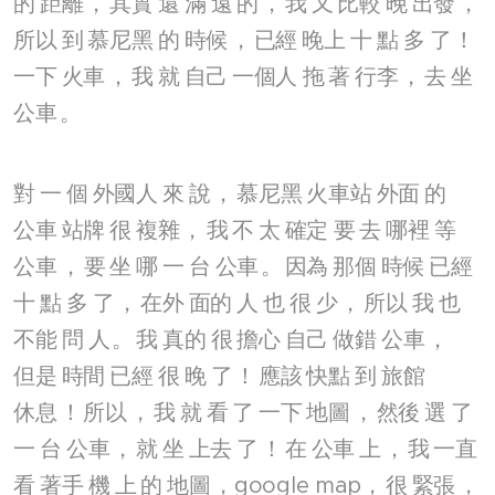
的
距離
，
其實
還
滿
遠
的
，
我
又
比較
晚
出發
，
所以
到
慕尼黑
的
時候
，
已經
晚上
十
點
多
了
！
一下
火車
，
我
就
自己
一個人
拖
著
行李
，
去
坐
公車
。
對
一
個
外國人
來
說
，
慕尼黑
火車站
外面
的
公車
站牌
很
複雜
，
我
不
太
確定
要
去
哪裡
等
公車
，
要
坐
哪
一
台
公車
。
因為
那個
時候
已經
十
點
多
了
，
在外
面的
人
也
很
少
，
所以
我
也
不能
問
人
。
我
真的
很
擔心
自己
做錯
公車
，
但是
時間
已經
很
晚
了
！
應該
快點
到
旅館
休息
！
所以
，
我
就
看
了
一下
地圖
，
然後
選
了
一
台
公車
，
就
坐
上去
了
！
在
公車
上
，
我
一直
看
著手
機
上
的
地圖
，google map，
很
緊張
，