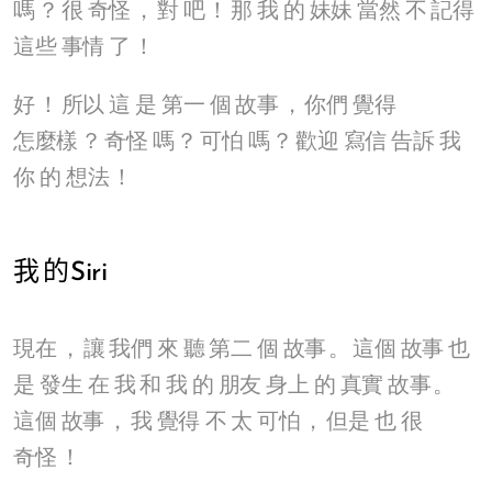
嗎
？
很
奇怪
，
對
吧
！
那
我
的
妹妹
當然
不
記得
這些
事情
了
！
好
！
所以
這
是
第一
個
故事
，
你們
覺得
怎麼樣
？
奇怪
嗎
？
可怕
嗎
？
歡迎
寫信
告訴
我
你
的
想法
！
我
的
Siri
現在
，
讓
我們
來
聽
第二
個
故事
。
這個
故事
也
是
發生
在
我
和
我
的
朋友
身上
的
真實
故事
。
這個
故事
，
我
覺得
不
太
可怕
，
但是
也
很
奇怪
！