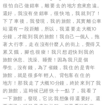
很
怕
自己
做
錯車
，
離
要
去
的
地方
愈來愈
遠
。
還好
，
我
沒有
坐
錯車
，
很
快
地
，
我
就
到了
！
下
了
車
後
，
我
發現
，
我
的
旅館
，
其實
離
公車
站
還有
一
段
距離
，
所以
，
我
還
要
走
大概
10
分鐘
，
才能
到
我
的
旅館
！
我
自己
一個人
，
拖
著
大
行李
，
走
在
沒有什麼
人
的
街上
，
覺得
又
累
又
餓
，
腳
也
很
痠
！
我
只
想
趕快
到
我
的
旅館
休息
、
洗澡
、
睡覺
！
因為
我
只是
個
學生
，
沒有
錢
，
為了
省錢
，
我
住
的
是
青年
旅館
，
就是
很
多年
輕
人
、
背包客
在
住
的
地方
！
那
我
走
了
大概
10
分鐘
，
終於
來
到了
我
的
旅館
，
這
時候
已經
快
十
一點
了
，
我
看
了
一下
旅館
，
發現
，
它
比
我
想像
得
還
要好
、
還