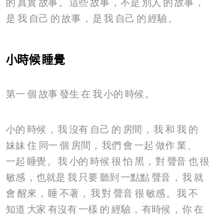
的
真實
故事
。
這些
故事
，
不是
別人
的
故事
，
是
我
自己
的
故事
，
是
我
自己
的
經驗
。
小時候
睡覺
第一
個
故事
發生
在
我
小的
時候
。
小的
時候
，
我
沒有
自己
的
房間
，
我
和
我
的
妹妹
住
同一
個
房間
，
我們
會
一起
做作
業
、
一起
睡覺
。
我
小的
時候
很
怕
黑
，
對
聲音
也
很
敏感
，
也就是
我
只要
聽到
一點點
聲音
，
我
就
會
醒來
，
睡
不著
，
我
對
聲音
很
敏感
。
我
不
知道
大家
有沒有
一樣
的
經驗
，
有時候
，
你
在