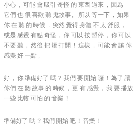
小心
，
可能
會
吸引
奇怪
的
東西
過來
，
因為
它們
也
很
喜歡
聽
鬼故事
。
所以
等一下
，
如果
你
在
聽
的
時候
，
突然
覺得
身體
不
太
舒服
，
或是
感覺
有點
奇怪
，
你
可以
按
暫停
，
你
可以
不要
聽
，
然後
把
燈
打開
！
這樣
，
可能
會
讓
你
感覺
好
一點
。
好
，
你
準備好了
嗎
？
我們
要
開始
囉
！
為了
讓
你們
在
聽
故事
的
時候
，
更
有
感覺
，
我
要
播放
一些
比較
可怕
的
音樂
！
準備好了
嗎
？
我們
開始
吧
！
音樂
！