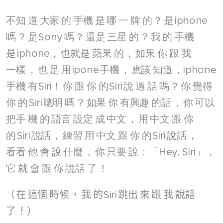
不知
道
大家
的
手機
是
哪
一
牌
的
？
是
iphone
嗎
？
是
Sony
嗎
？
還是
三星
的
？
我
的
手機
是
iphone，
也就是
蘋果
的
，
如果
你
跟
我
一樣
，
也
是
用
ipone
手機
，
應該
知道
，iphone
手機
有
Siri！
你
跟
你
的
Siri
說
過
話
嗎
？
你
覺得
你
的
Siri
聰明
嗎
？
如果
你
有興趣
的話
，
你
可以
把手
機
的
語言
設定
成
中文
，
用
中文
跟
你
的
Siri
說話
，
練習
用
中文
跟
你
的
Siri
說話
，
看看
他
會
說
什麼
，
你
只要
說
：「Hey, Siri」，
它
就
會
跟
你
說話
了
！
（
在
這個
時候
，
我
的
Siri
跳出
來
跟
我
說話
了
！）