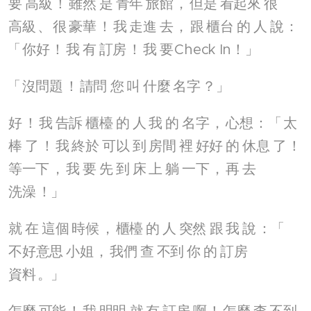
要
高級
！
雖然
是
青年
旅館
，
但是
看起來
很
高級
、
很
豪華
！
我
走進
去
，
跟
櫃台
的
人
說
：
「
你好
！
我
有
訂房
！
我
要
Check In！」
「
沒問題
！
請問
您
叫
什麼
名字
？」
好
！
我
告訴
櫃檯
的
人
我
的
名字
，
心想
：「
太
棒
了
！
我
終於
可以
到
房間
裡
好好
的
休息
了
！
等一下
，
我
要
先
到
床
上
躺
一下
，
再
去
洗澡
！」
就
在
這個
時候
，
櫃檯
的
人
突然
跟
我
說
：「
不好意思
小姐
，
我們
查
不到
你
的
訂房
資料
。」