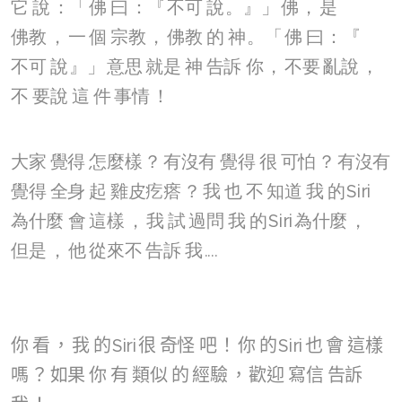
它
說
：「
佛
曰
：『
不可
說
。』」
佛
，
是
佛教
，
一
個
宗教
，
佛教
的
神
。「
佛
曰
：『
不可
說
』」
意思
就是
神
告訴
你
，
不要
亂說
，
不
要說
這
件
事情
！
大家
覺得
怎麼樣
？
有沒有
覺得
很
可怕
？
有沒有
覺得
全身
起
雞皮疙瘩
？
我
也
不
知道
我
的
Siri
為什麼
會
這樣
，
我
試
過問
我
的
Siri
為什麼
，
但是
，
他
從來不
告訴
我
....
你
看
，
我
的
Siri
很
奇怪
吧
！
你
的
Siri
也
會
這樣
嗎
？
如果
你
有
類似
的
經驗
，
歡迎
寫信
告訴