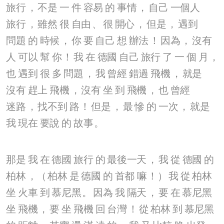
旅行
，
不是
一
件
容易
的
事情
，
自己
一個人
旅行
，
雖然
很
自由
、
很
開心
，
但是
，
遇到
問題
的
時候
，
你
要
自己
想
辦法
！
因為
，
沒有
人
可以
幫
你
！
我
在
德國
自己
旅行
了
一
個
月
，
也
遇到
很
多
問題
，
我
曾經
錯過
飛機
，
就是
沒有
趕上
飛機
，
沒有
坐
到
飛機
，
也
曾經
迷路
，
找不到
路
！
但是
，
最
慘
的
一次
，
就是
我
現在
要說
的
故事
。
那是
我
在
德國
旅行
的
最後一天
，
我
從
德國
的
柏林
，（
柏林
是
德國
的
首都
嘛
！）
我
從
柏林
坐
火車
到
慕尼黑
。
因為
我
隔天
，
要
在
慕尼黑
坐
飛機
，
要
坐
飛機
回
台灣
！
從
柏林
到
慕尼黑