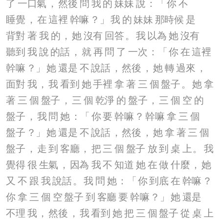
了
一口氣
，
然後
問
我
的
妹妹
說
：「
你
不
睡覺
，
在
這裡
幹嘛
？」
我
的
妹妹
那時候
是
背對
著
我
的
，
她
沒有
回答
。
我
以為
她
沒有
聽到
我
說
的話
，
就
再
問
了
一次
：「
你
在
這裡
幹嘛
？」
她
還是
不
說話
，
然後
，
她
轉
過來
，
面對
我
，
我
看到
她
手裡
拿
著
三
個
盤子
。
她
拿
著
三
個
盤子
，
三
個
乾淨
的
盤子
，
三
個
空
的
盤子
，
我
問
她
：「
你
要
幹嘛
？
幹嘛
拿
三
個
盤子
？」
她
還是
不
說話
，
然後
，
她
拿
著
三
個
盤子
，
走
到
客廳
，
把
三
個
盤子
放
到
桌
上
。
我
覺得
很
生氣
，
因為
我
不
知道
她
在
做
什麼
，
她
又
不
跟
我
說話
。
我
問
她
：「
你
到底
在
幹嘛
？
你
拿
三
個
空
盤子
到
客廳
要
幹嘛
？」
她
還是
不理
我
，
然後
，
我
看到
她
把
三
個
盤子
從
桌
上