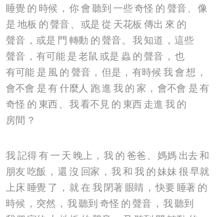
睡覺
的
時候
，
你
會
聽到
一些
奇怪
的
聲音
、
像
是
地板
的
聲音
、
或是
從
天花板
傳出
來
的
聲音
，
或是
門
轉動
的
聲音
。
我
知道
，
這些
聲音
，
有可能
是
老鼠
或是
蟲
的
聲音
，
也
有可能
是
風
的
聲音
，
但是
，
有時候
我
會
想
，
會不會
是
有
什麼人
跑
進
我
的
家
，
會不會
是
有
奇怪
的
東西
、
我
看不見
的
東西
走進
我
的
房間
？
我
記得
有
一
天
晚上
，
我
的
爸爸
、
媽媽
出去
和
朋友
吃飯
，
還
沒
回家
，
我
和
我
的
妹妹
很
早就
上床
睡覺
了
，
就
在
我
閉著
眼睛
，
快要
睡著
的
時候
，
突然
，
我
聽到
奇怪
的
聲音
，
我
聽到