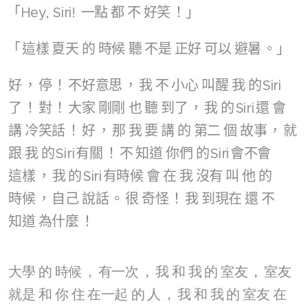
「Hey, Siri!
一點
都
不
好笑
！」
「
這樣
夏天
的
時候
聽
不是
正好
可以
避暑
。」
好
，
停
！
不好意思
，
我
不
小心
叫醒
我
的
Siri
了
！
對
！
大家
剛剛
也
聽
到了
，
我
的
Siri
還
會
講
冷笑話
！
好
，
那
我
要
講
的
第二
個
故事
，
就
跟
我
的
Siri
有關
！
不
知道
你們
的
Siri
會不會
這樣
，
我
的
Siri
有時候
會
在
我
沒有
叫
他
的
時候
，
自己
說話
。
很
奇怪
！
我
到現在
還
不
知道
為什麼
！
大學
的
時候
，
有一次
，
我
和
我
的
室友
，
室友
就是
和
你
住
在一起
的
人
，
我
和
我
的
室友
在