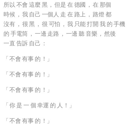
所以
不會
這麼
黑
，
但是
在
德國
，
在
那個
時候
，
我
自己
一個人
走
在
路上
，
路燈
都
沒有
，
很
黑
，
很
可怕
，
我
只能
打開
我
的
手機
的
手電筒
，
一邊
走路
，
一邊
聽
音樂
，
然後
一直
告訴
自己
：
「
不會
有事
的
！」
「
不會
有事
的
！」
「
不會
有事
的
！」
「
你
是
一
個
幸運
的
人
！」
「
不會
有事
的
！」