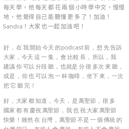
每天
學
，
他
每天
都
花
兩
個
小時
學
中文
，
慢慢
地
，
他
覺得
自己
能
聽懂
更
多
了
！
加油
！
Sandra！
大家
也
一起
加油
吧
！
好
，
在
我
開始
今天
的
podcast
前
，
想
先
告訴
大家
，
今天
這
一
集
，
會
比較
長
，
所以
，
我
建議
你
可以
分段
聽
，
也就是
分
很
多次
來
聽
，
或是
，
你
也
可以
泡
一
杯
咖啡
，
坐下
來
，
一次
把
它
聽
完
！
好
，
大家
都
知道
，
今天
，
是
萬聖節
，
很
多
國家
都
有
慶祝
萬聖節
，
我
也
祝
大家
萬聖節
快樂
！
雖然
在
台灣
，
萬聖節
不是
一
個
傳統
的