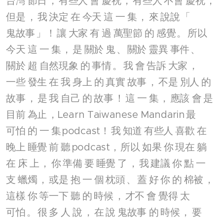
台灣
節日
，
有些人
會
慶祝
，
有些人
不會
慶祝
，
但是
，
我
決定
在
今天
這
一
集
，
來
說說
「
鬼故事
」！
讓
大家
有
過
萬聖節
的
感覺
。
所以
今天
這
一
集
，
是
關於
鬼
、
關於
靈異
事件
、
關於
超
自然現象
的
事情
。
我
會
告訴
大家
，
一些
發生
在
我
身上
的
真實
故事
，
不是
別人
的
故事
，
是
我
自己
的
故事
！
這
一
集
，
應該
會
是
目前
為止
，Learn Taiwanese Mandarin
最
可怕
的
一
集
podcast！
我
知道
有些人
喜歡
在
晚上
睡覺
前
聽
podcast，
所以
如果
你
現在
躺
在
床
上
，
你
準備
要
睡覺
了
，
我
建議
你
點
一
支
蠟燭
，
或是
抱
一
個
枕頭
、
蓋
好
你
的
棉被
，
這樣
你
等一下
聽
的
時候
，
才不
會
覺得
太
可怕
。
很
多
人
說
，
在
說
鬼故事
的
時候
，
要