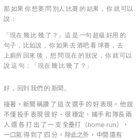
那
如果
你
想要
問
別人
比賽
的
結果
，
你
就
可以
說
：
「
現在
幾
比
幾
了
？」
這
是
一句
超級
好用
的
句子
，
比如說
，
你
如果
去
酒吧
看
球賽
，
去
上廁所
回來
後
，
想
問
現在
的
狀況
，
你
就
可以
說
這
句
：「
現在
幾
比
幾
了
？」
好
，
回到
我們
的
新聞
。
接著
，
新聞
稱讚
了
這
次
選手
的
好
表現
。
他
說
不僅
投手
表現
很
好
、
很
穩定
，
捕手
和
隊長
兩
人
還
各
打
出
了
一
支
全壘打
（home-run），
一口氣
得
到了
四
分
。
除此之外
，
中間
還有