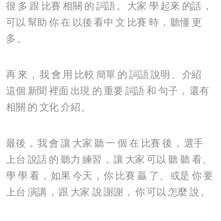
很
多
跟
比賽
相關
的
詞語
。
大家
學
起來
的話
，
可以
幫助
你
在
以後
看中
文
比賽
時
，
聽懂
更
多
。
再
來
，
我
會
用
比較
簡單
的
詞語
說明
、
介紹
這個
新聞
裡面
出現
的
重要
詞語
和
句子
，
還有
相關
的
文化
介紹
。
最後
，
我
會
讓
大家
聽
一
個
在
比賽
後
，
選手
上台
說話
的
聽力
練習
，
讓
大家
可以
聽
聽
看
、
學
學
看
，
如果
今天
，
你
比賽
贏
了
、
或是
你
要
上台
演講
，
跟
大家
說
謝謝
，
你
可以
怎麼
說
。