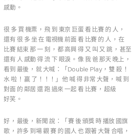
感動
。
很
多
買
機票
，
飛
到
東京
巨蛋
看
比賽
的
人
，
還有
很
多
坐
在
電視機
前面
看
比賽
的
人
，
在
比賽
結束
那
一
刻
，
都
高興
得
又
叫
又
跳
，
甚至
還有
人
感動
得
流
下
眼淚
。
像
我
爸
那天
晚上
，
看到
最後
，
就
大喊
：「Double Play，
雙
殺
！
水
啦
！
贏
了
！！！」
他
喊
得
非常
大聲
，
喊
到
對面
的
鄰居
還
跑
過來
一起
看
比賽
，
超級
好笑
。
好
，
最後
，
新聞
說
：「
賽
後
頒獎
時
播放
國旗
歌
，
許多
到場
觀
賽
的
國人
也
跟著
大聲
合唱
，