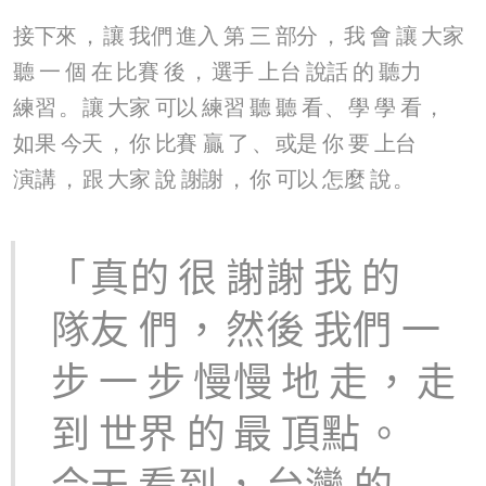
接下來
，
讓
我們
進入
第
三
部分
，
我
會
讓
大家
聽
一
個
在
比賽
後
，
選手
上台
說話
的
聽力
練習
。
讓
大家
可以
練習
聽
聽
看
、
學
學
看
，
如果
今天
，
你
比賽
贏
了
、
或是
你
要
上台
演講
，
跟
大家
說
謝謝
，
你
可以
怎麼
說
。
「
真的
很
謝謝
我
的
隊友
們
，
然後
我們
一
步
一
步
慢慢
地
走
，
走
到
世界
的
最
頂點
。
今天
看到
，
台灣
的