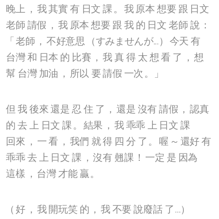
晚上
，
我
其實
有
日文
課
。
我
原本
想要
跟
日文
老師
請假
，
我
原本
想要
跟
我
的
日文
老師
說
：
「
老師
，
不好意思
（すみませんが...）
今天
有
台灣
和
日本
的
比賽
，
我
真
得
太
想
看
了
，
想
幫
台灣
加油
，
所以
要
請假
一次
。」
但
我
後來
還是
忍
住
了
，
還是
沒有
請假
，
認真
的
去
上
日文
課
。
結果
，
我
乖乖
上
日文
課
回來
，
一
看
，
我們
就
得
四
分
了
。
喔
～
還好
有
乖乖
去
上
日文
課
，
沒有
翹課
！
一定
是
因為
這樣
，
台灣
才能
贏
。
（
好
，
我
開玩笑
的
，
我
不要
說廢話
了
...）