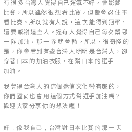
有
很
多
台灣
人
覺得
自己
運氣
不好
，
會
影響
比賽
，
所以
雖然
很
想
看
比賽
，
但
都會
忍
住
不
看
比賽
。
所以
就
有人
說
，
這
次
能
得到
冠軍
，
還
要
感謝
這些
人
。
還有
人
覺得
自己
每次
幫
哪
一
隊
加油
，
那
一
隊
就
會
輸
。
所以
，
很
奇怪
的
是
，
你
會
看到
有些
台灣
人
明明
是
台灣
人
，
卻
穿著
日本
的
加油
衣服
，
在
幫
日本
的
選手
加油
。
我
覺得
台灣
人
的
這個
迷信
文化
蠻
有趣
的
，
你們
國家
也
會
用
這個
方式
幫
選手
加油
嗎
？
歡迎
大家
分享
你
的
想法
喔
！
好
，
像
我
自己
，
台灣
對
日本
比賽
的
那
一
天