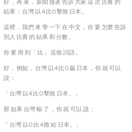
好
，
再
來
，
新聞
接著
告訴
大家
這
次
比賽
的
結果
：
台灣
以
4
比
0
擊敗
日本
。
這裡
，
我們
來
學
一下
在
中文
，
你
要
怎麼
告訴
別人
比賽
的
結果
和
分數
。
你
要
用
到
「
比
」
這個
詞語
。
好
，
例如
，
台灣
以
4
比
0
贏
日本
，
你
就
可以
說
：
「
台灣
以
4
比
0
擊敗
日本
。」
那
如果
台灣
輸
了
，
你
就
可以
說
：
「
台灣
以
0
比
4
敗
給
日本
。」