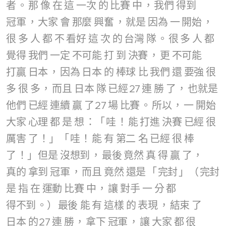
者
。
那
像
在
這
一次
的
比賽
中
，
我們
得到
冠軍
，
大家
會
那麼
興奮
，
就是
因為
一
開始
，
很
多
人
都
不
看好
這
次
的
台灣
隊
。
很
多
人
都
覺得
我們
一定
不可能
打
到
決賽
，
更
不可能
打贏
日本
，
因為
日本
的
棒球
比
我們
還
要強
很
多
很
多
，
而且
日本
隊
已經
27
連
勝
了
，
也就是
他們
已經
連續
贏
了
27
場
比賽
。
所以
，
一
開始
大家
心理
都
是
想
：「
哇
！
能
打進
決賽
已經
很
厲害
了
！」「
哇
！
能
有
第二
名
已經
很
棒
了
！」
但是
沒想到
，
最後
竟然
真
得
贏
了
，
真的
拿到
冠軍
，
而且
竟然
還是
「
完封
」（
完封
是
指
在
運動
比賽
中
，
讓
對手
一
分
都
得不到
。）
最後
能
有
這樣
的
表現
，
結束
了
日本
的
27
連
勝
，
拿下
冠軍
，
讓
大家
都
很