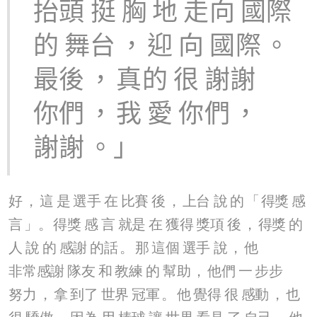
抬頭
挺
胸
地
走向
國際
的
舞台
，
迎
向
國際
。
最後
，
真的
很
謝謝
你們
，
我
愛
你們
，
謝謝
。」
好
，
這
是
選手
在
比賽
後
，
上台
說
的
「
得獎
感
言
」。
得獎
感
言
就是
在
獲得
獎項
後
，
得獎
的
人
說
的
感謝
的話
。
那
這個
選手
說
，
他
非常感謝
隊友
和
教練
的
幫助
，
他們
一
步步
努力
，
拿
到了
世界
冠軍
。
他
覺得
很
感動
，
也