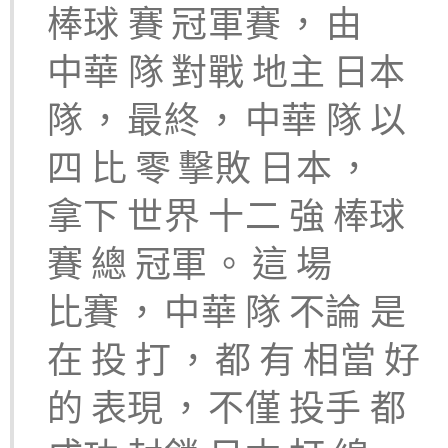
棒球
賽
冠軍賽
，
由
中華
隊
對戰
地主
日本
隊
，
最終
，
中華
隊
以
四
比
零
擊敗
日本
，
拿下
世界
十二
強
棒球
賽
總
冠軍
。
這
場
比賽
，
中華
隊
不論
是
在
投
打
，
都
有
相當
好
的
表現
，
不僅
投手
都