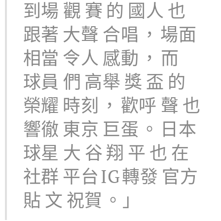
到場
觀
賽
的
國人
也
跟著
大聲
合唱
，
場面
相當
令人
感動
，
而
球員
們
高舉
獎
盃
的
榮耀
時刻
，
歡呼
聲
也
響徹
東京
巨蛋
。
日本
球星
大
谷
翔
平
也
在
社群
平台
IG
轉發
官方
貼
文
祝賀
。」