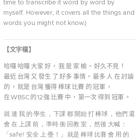
time to transcribe it word by word by
myself. However, it covers all the things and
words you might not know.)
【
文字檔
】
哈囉
哈囉
大家
好
，
我
是
家
榆
。
好久不見
！
最近
台灣
又
發生
了
好多
事情
。
最多
人
在
討論
的
，
就是
台灣
獲得
棒球
比賽
的
冠軍
，
在
WBSC
的
12
強
比賽
中
，
第一次
得到
冠軍
。
就
連
我
的
學生
，
下課
都
開始
打
棒球
，
他們
還
會
在
上課
前
，
準時
衝
回教
室
，
然後
大喊
：
「safe!
安全
上
壘
！」
就是
棒球
比賽
會
用
的