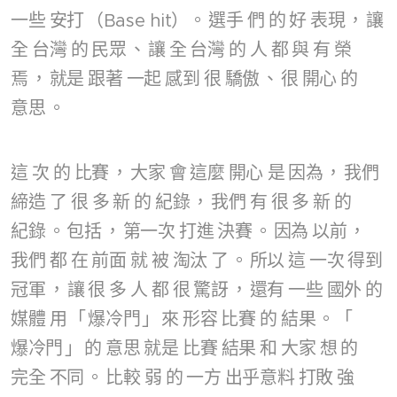
一些
安打
（Base hit）。
選手
們
的
好
表現
，
讓
全
台灣
的
民眾
、
讓
全
台灣
的
人
都
與
有
榮
焉
，
就是
跟著
一起
感到
很
驕傲
、
很
開心
的
意思
。
這
次
的
比賽
，
大家
會
這麼
開心
是
因為
，
我們
締造
了
很
多
新
的
紀錄
，
我們
有
很
多
新
的
紀錄
。
包括
，
第一次
打進
決賽
。
因為
以前
，
我們
都
在
前面
就
被
淘汰
了
。
所以
這
一次
得到
冠軍
，
讓
很
多
人
都
很
驚訝
，
還有
一些
國外
的
媒體
用
「
爆冷門
」
來
形容
比賽
的
結果
。「
爆冷門
」
的
意思
就是
比賽
結果
和
大家
想
的
完全
不同
。
比較
弱
的
一方
出乎意料
打敗
強