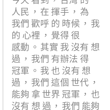
人民
，
在
揮手
，
為
我們
歡呼
的
時候
，
我
的
心裡
，
覺得
很
感動
。
其實
我
沒有
想
過
，
我們
有辦法
得
冠軍
。
我
也
沒有
想
過
，
我們
這個
世代
，
能夠
拿
世界
冠軍
，
也
沒有
想
過
，
我們
能夠