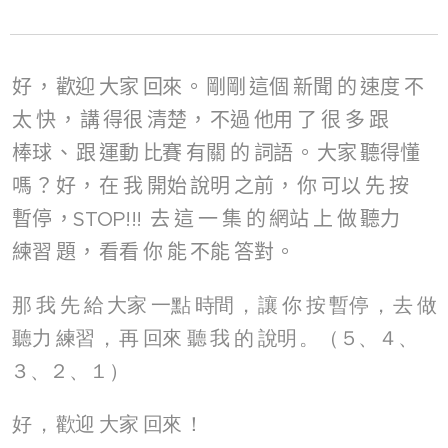
好
，
歡迎
大家
回來
。
剛剛
這個
新聞
的
速度
不
太
快
，
講
得很
清楚
，
不過
他用
了
很
多
跟
棒球
、
跟
運動
比賽
有關
的
詞語
。
大家
聽得懂
嗎
？
好
，
在
我
開始
說明
之前
，
你
可以
先
按
暫停
，STOP!!!
去
這
一
集
的
網站
上
做
聽力
練習
題
，
看看
你
能
不能
答對
。
那
我
先
給
大家
一點
時間
，
讓
你
按
暫停
，
去
做
聽力
練習
，
再
回來
聽
我
的
說明
。（５、４、
３、２、１）
好
，
歡迎
大家
回來
！