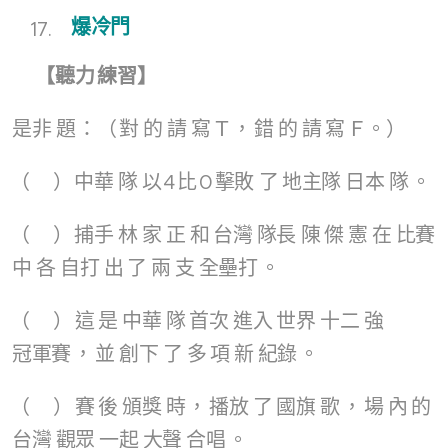
爆冷門
✅【
聽力
練習
】
是非
題
：（
對
的
請
寫
Ｔ，
錯
的
請
寫
Ｆ。）
（ ）
中華
隊
以
4
比
0
擊敗
了
地主隊
日本
隊
。
（ ）
捕手
林
家
正
和
台灣
隊長
陳
傑
憲
在
比賽
中
各
自打
出
了
兩
支
全壘打
。
（ ）
這
是
中華
隊
首次
進入
世界
十二
強
冠軍賽
，
並
創下
了
多
項
新
紀錄
。
（ ）
賽
後
頒獎
時
，
播放
了
國旗
歌
，
場
內
的
台灣
觀眾
一起
大聲
合唱
。