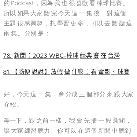
的
Podcast，
因為
我
也
很
喜歡
看
棒球
比賽
。
所以
如果
大家
聽
完
今天
這
一
集
後
，
對
這個
主題
很
感興趣
，
想
學習
更
多
，
可以
去
聽
聽
這
兩
集
。
分別
是
：
78.
新聞
：2023 WBC-
棒球
經典
賽
在
台灣
81. 【
隨便
說說
】
放假
做
什麼
：
看
電影
、
球賽
好
，
今天
這
一
集
，
會
分成
三
個
部分
來
跟
大家
介紹
。
等一下
，
跟
之前
一樣
，
我
會
先
播
一
段
新聞
，
讓
大家
練習
聽力
。
你
可以
在
這個
新聞
中
聽到