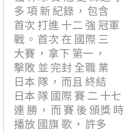
多
項
新
紀錄
，
包含
首次
打進
十二
強
冠軍
戰
。
首次
在
國際
三
大賽
，
拿下
第一
，
擊敗
並
完封
全職
業
日本
隊
，
而且
終結
日本
隊
國際
賽
二
十七
連
勝
，
而
賽
後
頒獎
時
播放
國旗
歌
，
許多