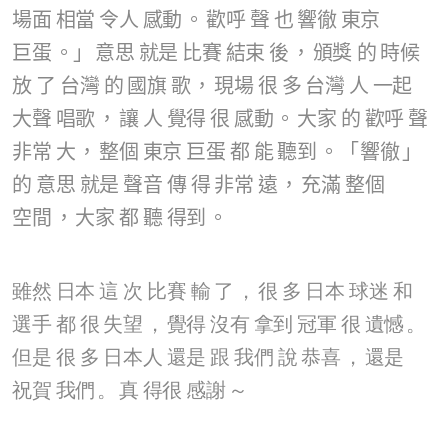
場面
相當
令人
感動
。
歡呼
聲
也
響徹
東京
巨蛋
。」
意思
就是
比賽
結束
後
，
頒獎
的
時候
放
了
台灣
的
國旗
歌
，
現場
很
多
台灣
人
一起
大聲
唱歌
，
讓
人
覺得
很
感動
。
大家
的
歡呼
聲
非常
大
，
整個
東京
巨蛋
都
能
聽到
。「
響徹
」
的
意思
就是
聲音
傳
得
非常
遠
，
充滿
整個
空間
，
大家
都
聽
得到
。
雖然
日本
這
次
比賽
輸
了
，
很
多
日本
球迷
和
選手
都
很
失望
，
覺得
沒有
拿到
冠軍
很
遺憾
。
但是
很
多
日本人
還是
跟
我們
說
恭喜
，
還是
祝賀
我們
。
真
得很
感謝
～