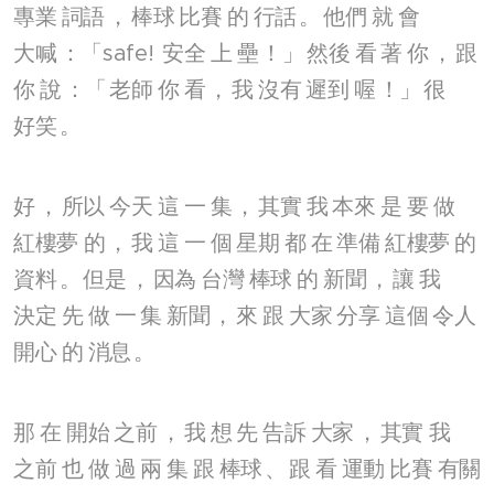
專業
詞語
，
棒球
比賽
的
行話
。
他們
就
會
大喊
：「safe!
安全
上
壘
！」
然後
看
著
你
，
跟
你
說
：「
老師
你
看
，
我
沒有
遲到
喔
！」
很
好笑
。
好
，
所以
今天
這
一
集
，
其實
我
本來
是
要
做
紅樓夢
的
，
我
這
一
個
星期
都
在
準備
紅樓夢
的
資料
。
但是
，
因為
台灣
棒球
的
新聞
，
讓
我
決定
先
做
一
集
新聞
，
來
跟
大家
分享
這個
令人
開心
的
消息
。
那
在
開始
之前
，
我
想
先
告訴
大家
，
其實
我
之前
也
做
過
兩
集
跟
棒球
、
跟
看
運動
比賽
有關