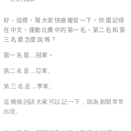
好
，
這裡
，
幫
大家
快速
複習
一下
。
你
還
記得
在
中文
，
運動
比賽
中的
第一
名
、
第二
名
和
第
三
名
要
怎麼
說
嗎
？
第一
名
是
.....
冠軍
。
第二
名
是
.....
亞軍
。
第
三
名
是
.....
季軍
。
這
幾個
詞語
大家
可以
記
一下
，
因為
新聞
常常
出現
。