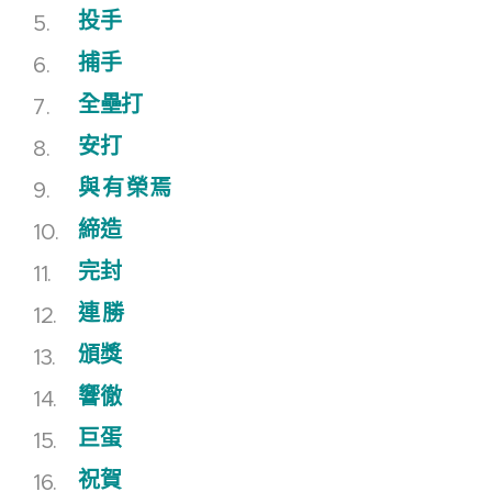
投手
捕手
全壘打
安打
與
有
榮
焉
締造
完封
連
勝
頒獎
響徹
巨蛋
祝賀