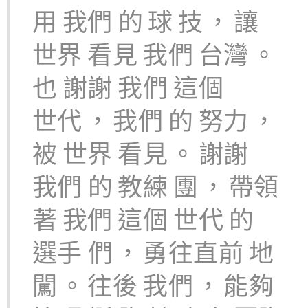
用
我們
的
球
技
，
讓
世界
看見
我們
台灣
。
也
謝謝
我們
這個
世代
，
我們
的
努力
，
被
世界
看見
。
謝謝
我們
的
教練
團
，
帶領
著
我們
這個
世代
的
選手
們
，
勇往直前
地
闖
。
往後
我們
，
能夠