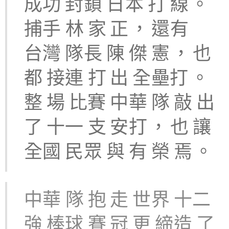
成功
封鎖
日本
打
線
。
捕手
林
家
正
，
還有
台灣
隊長
陳
傑
憲
，
也
都
接連
打
出
全壘打
。
整
場
比賽
中華
隊
敲
出
了
十一
支
安打
，
也
讓
全國
民眾
與
有
榮
焉
。
中華
隊
抱
走
世界
十二
強
棒球
賽
冠
更
締造
了