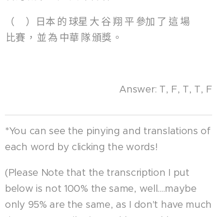
（ ）
日本
的
球星
大
谷
翔
平
參加
了
這
場
比賽
，
並
為
中華
隊
頒獎
。
Answer: T, F, T, T, F
*You can see the pinying and translations of
each word by clicking the words!
(Please Note that the transcription I put
below is not 100% the same, well....maybe
only 95% are the same, as I don't have much