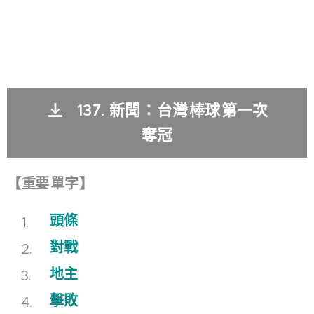
137.
新聞
：
台灣
棒球
第一次
奪冠
【
重要
單字
】
頭條
對戰
地主
擊敗