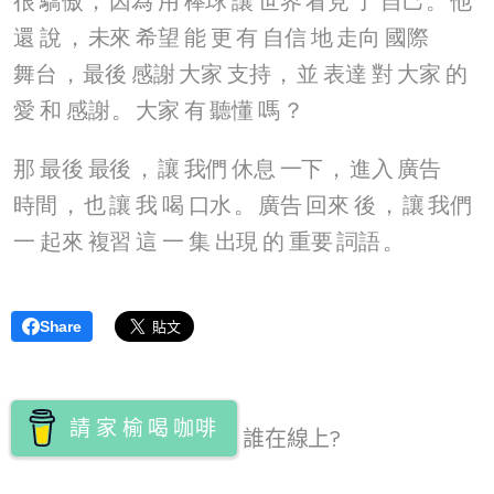
很
驕傲
，
因為
用
棒球
讓
世界
看見
了
自己
。
他
還
說
，
未來
希望
能
更
有
自信
地
走向
國際
舞台
，
最後
感謝
大家
支持
，
並
表達
對
大家
的
愛
和
感謝
。
大家
有
聽懂
嗎
？
那
最後
最後
，
讓
我們
休息
一下
，
進入
廣告
時間
，
也
讓
我
喝
口水
。
廣告
回來
後
，
讓
我們
一
起來
複習
這
一
集
出現
的
重要
詞語
。
Share
請
家
榆
喝
咖啡
誰在線上?