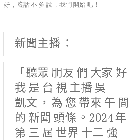
好
，
廢話
不
多
說
，
我們
開始
吧
！
新聞主播
：
「
聽眾
朋友
們
大家
好
我
是
台
視
主播
吳
凱文
，
為
您
帶來
午
間
的
新聞
頭條
。2024
年
第
三
屆
世界
十二
強