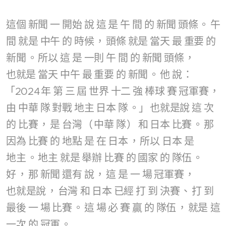
這個
新聞
一
開始
說
這
是
午
間
的
新聞
頭條
。
午
間
就是
中午
的
時候
，
頭條
就是
當天
最
重要
的
新聞
。
所以
這
是
一則
午
間
的
新聞
頭條
，
也就是
當天
中午
最
重要
的
新聞
。
他
說
：
「2024
年
第
三
屆
世界
十二
強
棒球
賽
冠軍賽
，
由
中華
隊
對戰
地主
日本
隊
。」
也就是說
這
次
的
比賽
，
是
台灣
（
中華
隊
）
和
日本
比賽
。
那
因為
比賽
的
地點
是
在
日本
，
所以
日本
是
地主
。
地主
就是
舉辦
比賽
的
國家
的
隊伍
。
好
，
那
新聞
還有
說
，
這
是
一
場
冠軍賽
，
也就是說
，
台灣
和
日本
已經
打
到
決賽
、
打
到
最後
一
場
比賽
。
這
場
必
賽
贏
的
隊伍
，
就是
這
一次
的
冠軍
。