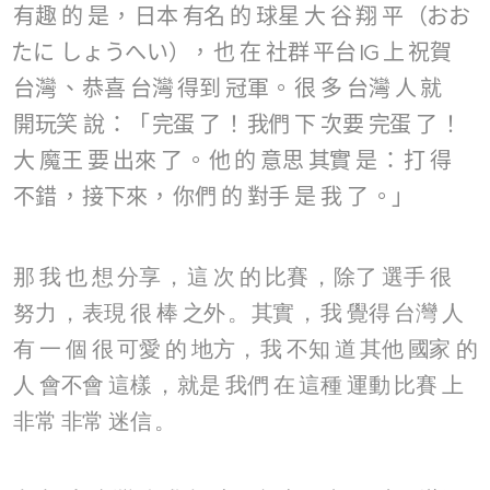
有趣
的
是
，
日本
有名
的
球星
大
谷
翔
平
（おお
たに しょうへい），
也
在
社群
平台
IG
上
祝賀
台灣
、
恭喜
台灣
得到
冠軍
。
很
多
台灣
人
就
開玩笑
說
：「
完蛋
了
！
我們
下
次要
完蛋
了
！
大
魔王
要
出來
了
。
他
的
意思
其實
是
：
打
得
不錯
，
接下來
，
你們
的
對手
是
我
了
。」
那
我
也
想
分享
，
這
次
的
比賽
，
除了
選手
很
努力
，
表現
很
棒
之外
。
其實
，
我
覺得
台灣
人
有
一
個
很
可愛
的
地方
，
我
不知
道
其他
國家
的
人
會不會
這樣
，
就是
我們
在
這種
運動
比賽
上
非常
非常
迷信
。