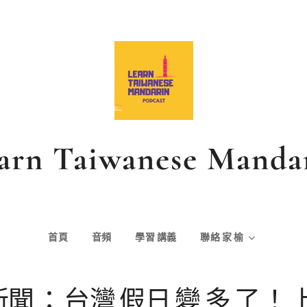
arn Taiwanese Manda
首頁
音頻
學習
講義
聯絡
家
榆
新聞
：
台灣
假日
變
多
了
！