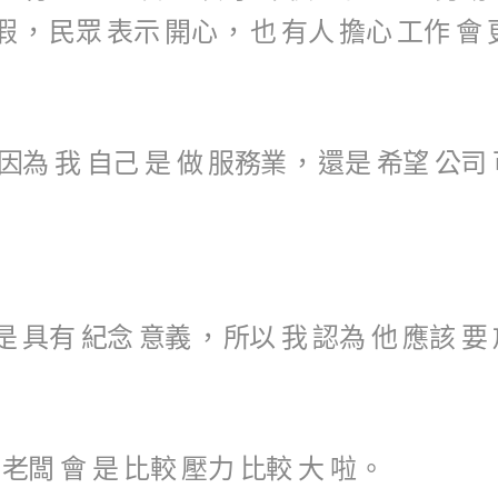
假
，
民眾
表示
開心
，
也
有人
擔心
工作
會
因為
我
自己
是
做
服務業
，
還是
希望
公司
是
具有
紀念
意義
，
所以
我
認為
他
應該
要
老闆
會
是
比較
壓力
比較
大
啦
。