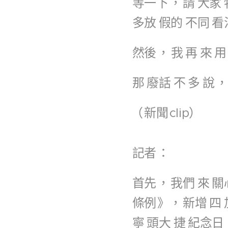
等一下
，
請
大家
多放
假的
不同
看
然後
，
我
再
來
用
那
廢話
不
多
說
，
（
新聞
clip）
記者
：
首先
，
我們
來
關
條例
》，
新增
四
寧
頭大
捷
紀念日