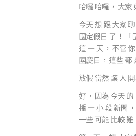
哈囉
哈囉
，
大家
今天
想
跟
大家
聊
國定假日
了
！「
這
一
天
，
不管
你
國慶日
，
這些
都
放假
當然
讓
人
開
好
，
因為
今天
的
播
一
小
段
新聞
，
一些
可能
比較
難