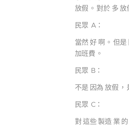
放假
。
對於
多
放
民眾
A：
當然
好
啊
。
但是
加班費
。
民眾
B：
不是
因為
放假
，
民眾
C：
對
這些
製造
業
的