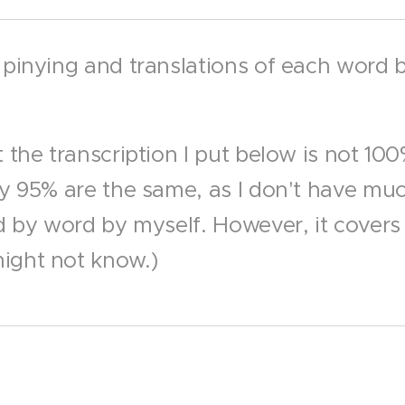
 pinying and translations of each word b
 the transcription I put below is not 10
ly 95% are the same, as I don't have muc
d by word by myself. However, it covers 
ight not know.)