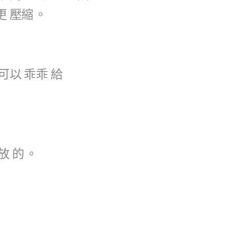
更
壓縮
。
可以
乖乖
給
放
的
。