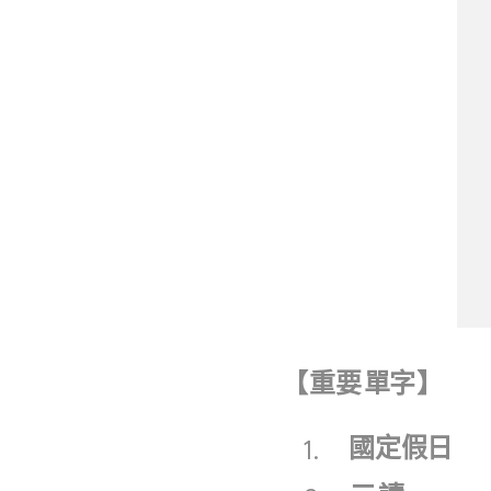
【
重要
單字
】
國定假日