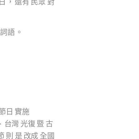
日
，
還有
民眾
對
詞語
。
節日
實施
、
台灣
光復
暨
古
節
則
是
改成
全國