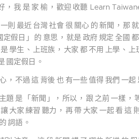
好
，
我
是
家
榆
，
歡迎
收聽
Learn Taiwan
一則
最近
台灣
社會
很
關心
的
新聞
，
那
國定假日
」
的
意思
，
就是
政府
規定
全國
都
是
學生
、
上班族
，
大家
都
不用
上學
、
上
是
國定假日
。
心
，
不過
這
背後
也
有一些
值得
我們
一起
主題
是
「
新聞
」，
所以
，
跟
之前
一樣
，
讓
大家
練習
聽力
，
再
帶
大家
一起
看
這
的
詞語
。