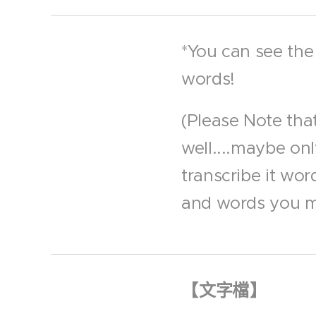
*You can see the
words!
(Please Note that
well....maybe on
transcribe it wor
and words you m
【
文字檔
】