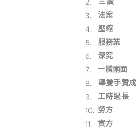
三
讀
法案
壓縮
服務業
深究
一體兩面
舉
雙手
贊成
工時
過
長
勞方
資方