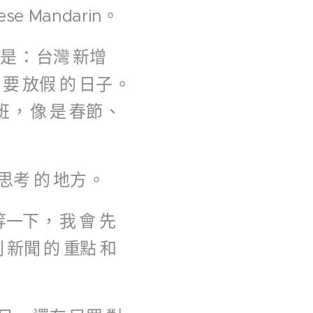
ese Mandarin。
就是
：
台灣
新增
要
放假
的
日子
。
班
，
像
是
春節
、
思考
的
地方
。
等一下
，
我
會
先
則
新聞
的
重點
和