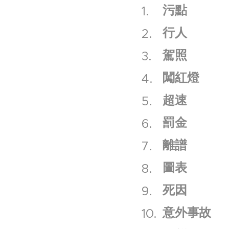
污點
行人
駕照
闖紅燈
超速
罰金
離譜
圖表
死因
意外事故