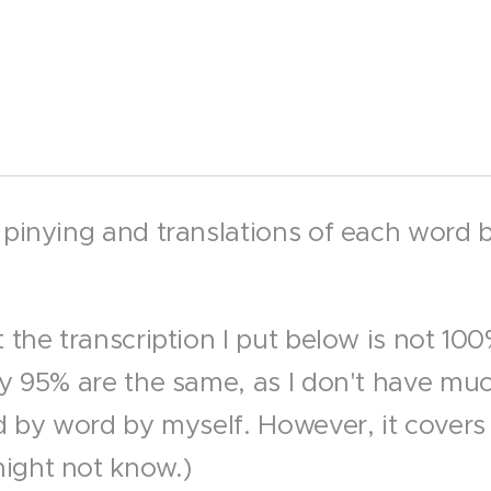
 pinying and translations of each word b
 the transcription I put below is not 10
ly 95% are the same, as I don't have muc
d by word by myself. However, it covers 
ight not know.)