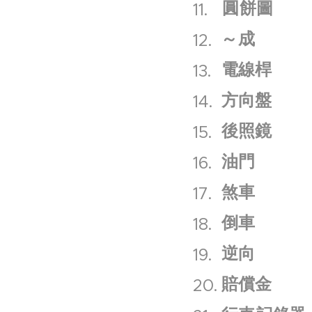
圓
餅圖
～
成
電線桿
方向盤
後照鏡
油門
煞車
倒車
逆向
賠償金