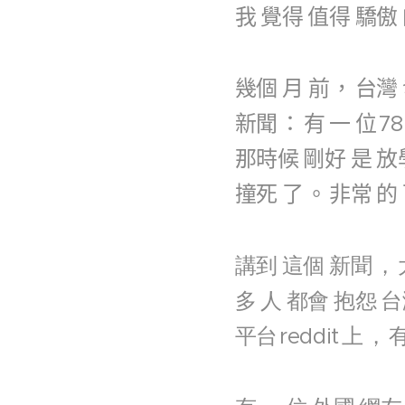
我
覺得
值得
驕傲
幾個
月
前
，
台灣
新聞
：
有
一
位
78
那時候
剛好
是
放
撞死
了
。
非常
的
講到
這個
新聞
，
多
人
都會
抱怨
台
平台
reddit
上
，