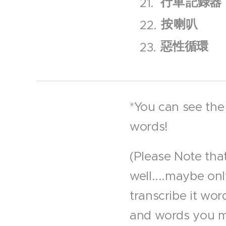
行車
記錄器
按
喇叭
惡性循環
*You can see the
words!
(Please Note that
well....maybe on
transcribe it wor
and words you m