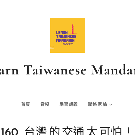
arn Taiwanese Manda
首頁
音頻
學習
講義
聯絡
家
榆
160.
台灣
的
交通
太
可怕
！