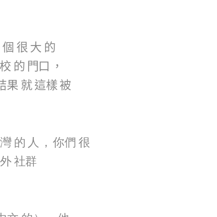
一
個
很
大
的
校
的
門口
，
結果
就
這樣
被
灣
的
人
，
你們
很
外
社群