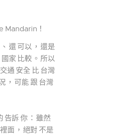
e Mandarin！
好
、
還
可以
，
還是
的
國家
比較
。
所以
交通
安全
比
台灣
況
，
可能
跟
台灣
的
告訴
你
：
雖然
裡面
，
絕對
不是