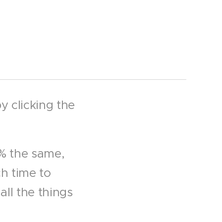
y clicking the
0% the same,
h time to
all the things