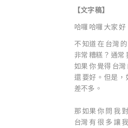
【
文字
稿
】
哈囉
哈囉
大家
好
不
知道
在
台灣
的
非常
糟糕
？
通常
如果
你
覺得
台灣
還
要好
。
但是
，
差不多
。
那
如果
你
問
我
台灣
有
很
多
讓