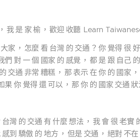
，
我
是
家
榆
，
歡迎
收聽
Learn Taiwanes
大家
，
怎麼
看
台灣
的
交通
？
你
覺得
很
我們
對
一
個
國家
的
感覺
，
都
是
跟
自己
的
交通
非常
糟糕
，
那
表示
在
你
的
國家
，
如果
你
覺得
還
可以
，
那
你
的
國家
交通
狀
對
台灣
的
交通
有
什麼
想法
，
我
會
很
老實
我
感到
驕傲
的
地方
，
但是
交通
，
絕對
不在