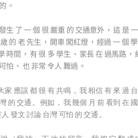
的
。
發生
了
一
個
很
嚴重
的
交通意外
，
這
是
歲
的
老
先生
，
開車
闖紅燈
，
經過
一
個
學
學
時間
，
有
很
多
學生
、
家長
在
過馬路
，
可怕
、
也
非常
令人
難過
。
大家
應該
都
很
有
共鳴
，
我
相信
有
來
過
台
灣
的
交通
。
例如
，
我
幾個
月
前
看到
在
國
有人
發文
討論
台灣
可怕
的
交通
。