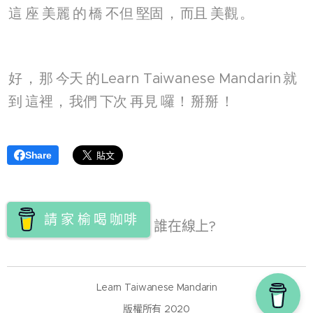
這
座
美麗
的
橋
不但
堅固
，
而且
美觀
。
好
，
那
今天
的
Learn Taiwanese Mandarin
就
到
這裡
，
我們
下次
再見
囉
！
掰掰
！
Share
請
家
榆
喝
咖啡
誰在線上?
Learn Taiwanese Mandarin
版權所有 2020