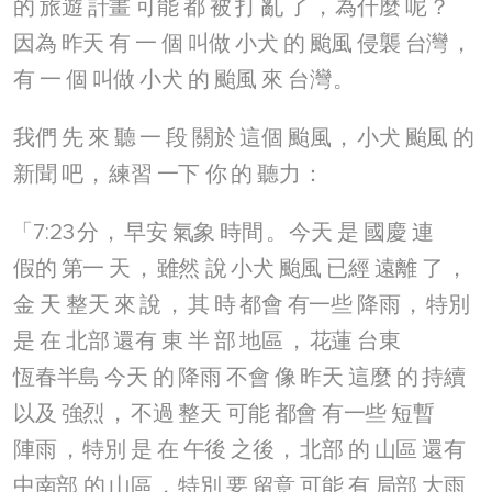
的
旅遊
計畫
可能
都
被
打
亂
了
，
為什麼
呢
？
因為
昨天
有
一
個
叫做
小犬
的
颱風
侵襲
台灣
，
有
一
個
叫做
小犬
的
颱風
來
台灣
。
我們
先
來
聽
一
段
關於
這個
颱風
，
小犬
颱風
的
新聞
吧
，
練習
一下
你
的
聽力
：
「7:23
分
，
早安
氣象
時間
。
今天
是
國慶
連
假的
第一
天
，
雖然
說
小犬
颱風
已經
遠離
了
，
金
天
整天
來
說
，
其
時
都會
有一些
降雨
，
特別
是
在
北部
還有
東
半
部
地區
，
花蓮
台東
恆春半島
今天
的
降雨
不會
像
昨天
這麼
的
持續
以及
強烈
，
不過
整天
可能
都會
有一些
短暫
陣雨
，
特別
是
在
午後
之後
，
北部
的
山區
還有
中南部
的
山區
，
特別
要
留意
可能
有
局部
大雨