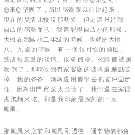
愈來愈
堅固
了
，
所以
感覺
跟
以前
比起
來
，
現在
的
災情
比較
沒
那麼
多
。
但是
這
只是
我
自己
的
感覺
而已
。
我
還
記得
自己
小的
時候
，
大概
在
我國
小二
年級
的
時候
，
也就是
大概
八
、
九
歲
的
時候
，
有
一
個
很
可怕
的
颱風
，
造成
很
嚴重
的
災情
。
很
多
路
樹
、
招牌
都
被
風
吹
倒
了
，
那時候
我們
家
客廳
的
玻璃
還
差
點破
掉
。
我
的
爸爸
、
媽媽
還
用
膠帶
去
把
窗戶
固定
住
。
因為
出門
買
菜
太
危險
了
，
我們
還
在
家裡
煮
泡麵
來
吃
。
那是
我
印象
最
深刻
的
一次
颱風
。
那
颱風
來
之前
和
颱風
剛
過後
，
通常
物價
都會