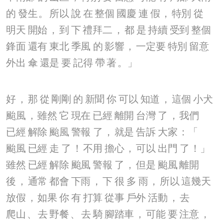
的
發生
。
所以
說
在
整個
國慶
連
假
，
特別
從
明天
開始
，
到
下
禮拜二
，
都
是
持續
受到
整個
鋒面
還有
東北
季風
的
影響
，
一定要
特別
留意
外出
傘
還是
要
記得
帶
著
。」
好
，
那
從
剛剛
的
新聞
你
可以
知道
，
這個
小犬
颱風
，
雖然
它
現在
已經
離開
台灣
了
，
我們
已經
解除
颱風
警報
了
，
就是
告訴
大家
：「
颱風
已經
走
了
！
不用
擔心
，
可以
出門
了
！」
雖然
已經
解除
颱風
警報
了
，
但是
颱風
離開
後
，
通常
都會
下雨
，
下
很
多
雨
，
所以
這幾天
放假
，
如果
你
有
打算
從事
戶外
活動
，
去
爬山
、
去
野餐
、
去
騎
腳踏車
，
可能
要
注意
，