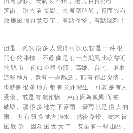
因為
放假
、
天氣
又
不錯
，
跑
去
百貨公司
逛街
、
跑
去
看
電影
、
去
餐廳
吃飯
，
反而
沒有
放
颱風
假的
意義
了
，
有點
奇怪
，
有點
諷刺
！
但是
，
雖然
很
多
人
覺得
可以
放假
是
一
件
很
開心
的
事情
，
不過
像
是
有一些
颱風
比較
靠近
的
縣
市
，
例如
台灣
南部
，
高雄
、
台南
、
屏東
這些
地方
，
還有
一些
離島
，
都
有
傳出
災情
，
也就是
很
多
地方
都
有
意外
發生
，
可能
是
有人
受傷
、
或是
有
農作物
、
東西
因為
颱風
而
被
破壞
。
那
很
多
地方
下
豪雨
，
豪雨
就是
很
大
的
雨
。
也
有
很
多
地方
淹水
、
然後
路燈
、
樹木
被
風
吹
倒
，
因為
風
太
大
了
。
甚至
有一些
山區
，