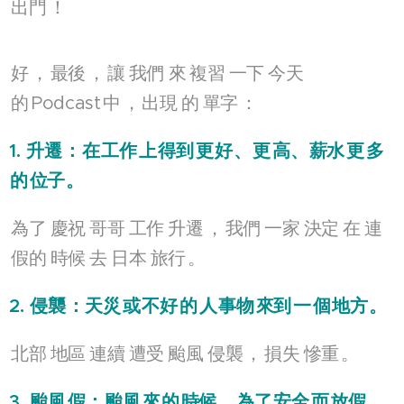
出門
！
好
，
最後
，
讓
我們
來
複習
一下
今天
的
Podcast
中
，
出現
的
單字
：
1.
升遷
：
在
工作
上
得到
更
好
、
更
高
、
薪水
更
多
的
位子
。
為了
慶祝
哥哥
工作
升遷
，
我們
一家
決定
在
連
假的
時候
去
日本
旅行
。
2.
侵襲
：
天災
或
不好
的
人
事物
來到
一
個
地方
。
北部
地區
連續
遭受
颱風
侵襲
，
損失
慘重
。
3.
颱風
假
：
颱風
來
的
時候
，
為了
安全
而
放假
。