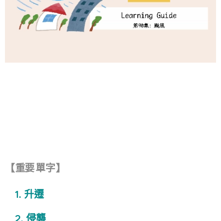
【
重要
單字
】
1.
升遷
2.
侵襲