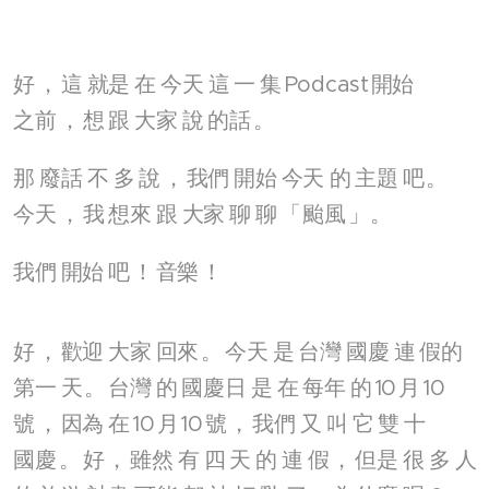
好
，
這
就是
在
今天
這
一
集
Podcast
開始
之前
，
想
跟
大家
說
的話
。
那
廢話
不
多
說
，
我們
開始
今天
的
主題
吧
。
今天
，
我
想來
跟
大家
聊
聊
「
颱風
」。
我們
開始
吧
！
音樂
！
好
，
歡迎
大家
回來
。
今天
是
台灣
國慶
連
假的
第一
天
。
台灣
的
國慶日
是
在
每年
的
10
月
10
號
，
因為
在
10
月
10
號
，
我們
又
叫
它
雙
十
國慶
。
好
，
雖然
有
四
天
的
連
假
，
但是
很
多
人