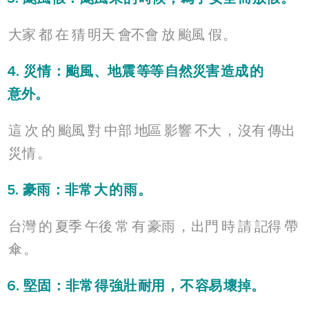
大家
都
在
猜
明天
會不會
放
颱風
假
。
4.
災情
：
颱風
、
地震
等等
自然災害
造成
的
意外
。
這
次
的
颱風
對
中部
地區
影響
不大
，
沒有
傳出
災情
。
5.
豪雨
：
非常
大
的
雨
。
台灣
的
夏季
午後
常
有
豪雨
，
出門
時
請
記得
帶
傘
。
6.
堅固
：
非常
得
強壯
耐用
，
不
容易
壞掉
。