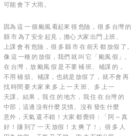
可能
會
下
大雨
。
因為
這
一
個
颱風
看起來
很
危險
，
很
多
台灣
的
縣
市
為了
安全
起見
，
擔心
大家
出門
上班
、
上課
會
有
危險
，
很
多
縣
市
在
前天
都
放假
了
。
像
這
一種
的
放假
，
我們
就
叫
它
「
颱風
假
」。
在
台灣
，
放
颱風
假
是
不要
補
班
、
補課
的
，
不用
補
頒
、
補課
，
也就是
放假
了
，
就
不會
再
找
時間
要
大家
來
多
上
一
天
班
、
多
上
一
天課
。
結果
，
我
住
的
地方
，
我
住
在
台灣
的
中部
，
這邊
沒有什麼
災情
。
沒有
發生
什麼
意外
，
天氣
還
不錯
！
大家
都
覺得
：「
阿
～
真
好
！
賺
到了
一
天
放假
！
太
爽
了
！」
很
多
人