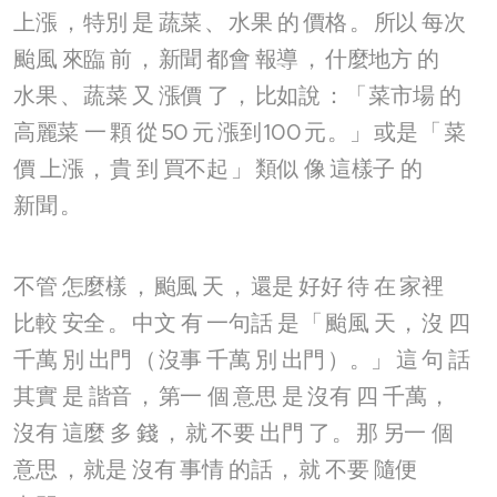
上漲
，
特別
是
蔬菜
、
水果
的
價格
。
所以
每次
颱風
來臨
前
，
新聞
都會
報導
，
什麼地方
的
水果
、
蔬菜
又
漲價
了
，
比如說
：「
菜市場
的
高麗菜
一
顆
從
50
元
漲到
100
元
。」
或是
「
菜
價
上漲
，
貴
到
買不起
」
類似
像
這樣子
的
新聞
。
不管
怎麼樣
，
颱風
天
，
還是
好好
待
在
家裡
比較
安全
。
中文
有
一句話
是
「
颱風
天
，
沒
四
千萬
別
出門
（
沒事
千萬
別
出門
）。」
這
句
話
其實
是
諧音
，
第一
個
意思
是
沒有
四
千萬
，
沒有
這麼
多
錢
，
就
不要
出門
了
。
那
另一
個
意思
，
就是
沒有
事情
的話
，
就
不要
隨便