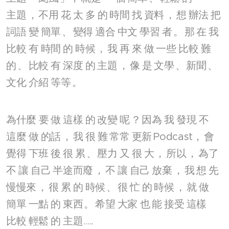
主題
，
不用
花
太
多
的
時間
找
資料
，
想
辦法
把
詞語
變
簡單
、
變得
適合
中文
學習
者
。
那
在
我
比較
有
時間
的
時候
，
我
再
來
做
一些
比較
難
的
、
比較
有
深度
的
主題
，
像
是
文學
、
新聞
、
文化
介紹
等等
。
為什麼
要
做
這樣
的
改變
呢
？
因為
我
發現
不
這麼
做
的話
，
我
很
難
常常
更新
Podcast，
會
覺得
下班
後
很
累
、
壓力
又
很
大
，
所以
，
為了
不
讓
自己
半途而廢
，
不
讓
自己
放棄
，
我
想
先
慢慢來
，
很
累
的
時候
、
很
忙
的
時候
，
就
做
簡單
一點
的
東西
。
希望
大家
也
能
接受
這樣
比較
輕鬆
的
主題
.....