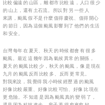
比較
偏遠
的
山區
，
離
都市
比較
遠
，
人口
很
少
的
山上
，
還有
土石流
。
所以
對
另
一些
人
來講
，
颱風
假
不是
什麼
值得
慶祝
、
值得
開心
的
節日
，
因為
這個
颱風
影響
到了
他們
的
生活
和
安全
。
台灣
每年
在
夏天
、
秋天
的
時候
都會
有
很
多
颱風
。
最近
這
幾年
因為
氣候
異常
的
關係
，
夏天
的
颱風
比較
少
，
秋天
的
颱風
，
像
是
現在
九月
的
颱風
反而
比較
多
、
反而
更
常見
。
對我來說
，
我
覺得
我
小時候
經歷
過
的
颱風
好像
比較
嚴重
、
好像
比較
可怕
、
好像
比
現在
更
危險
。
不
知道
是
因為
颱風
真的
變
弱
了
，
還是
因為
科技
進步
，
房子
蓋
得
愈來愈
好
、