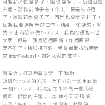
可能
薪水
也
變
多
了
、
錢
也
變
多
了
，
這個
就是
升遷
。
那
我
前
陣子
在
工作
上
，
算是
被
升遷
了
。
雖然
薪水
變
多
了
，
可是
也
變得
更
忙
了
，
因為
我
要
適應
新
的
工作
。
結果
一
忙
起來
，
就
找
不
出
時間
來
做
Podcast！
我
真的
很
對不起
大家
！
但是
，
我
最近
適應
新
工作
適應
得
差不多
了
。
所以
接下來
，
我
會
盡量
找出
時間
來
更新
Podcast，
謝謝
大家
的
支持
。
我
最近
，
打算
稍微
改變
一下
我
做
這個
Podcast
的
方式
。
為了
可以
一直
更新
這
一
個
Podcast，
我
決定
在
平常
做
一些
比較
簡單
、
輕鬆
的
主題
，
比如
像
今天
要
聊
的
主題
「
颱風
」，
就是
一
個
簡單
、
輕鬆
的